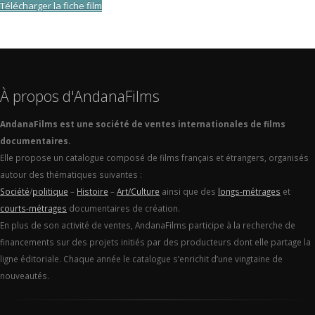
Télécharger la fiche film
À propos d'AndanaFilms
AndanaFilms est une société de ventes internationales de films
documentaires.
Elle propose un catalogue composé de films français et étrangers, organisés
autour des thématiques suivantes :
Société
/
politique
–
Histoire
–
Art/Culture
ainsi que des
longs-métrages
et
courts-métrages
documentaires de création.
En plus de son activité de ventes, AndanaFilms participe à la recherche de
financements sur des projets initiés par des producteurs dont elle partage la
ligne éditoriale. Chaque année le catalogue s’enrichit d’une vingtaine de
nouveautés.