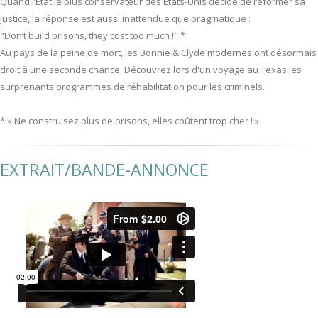
Quand l’État le plus conservateur des États-Unis décide de réformer sa
justice, la réponse est aussi inattendue que pragmatique :
"Don’t build prisons, they cost too much !" *
Au pays de la peine de mort, les Bonnie & Clyde modernes ont désormais
droit à une seconde chance. Découvrez lors d'un voyage au Texas les
surprenants programmes de réhabilitation pour les criminels.
* « Ne construisez plus de prisons, elles coûtent trop cher ! »
EXTRAIT/BANDE-ANNONCE