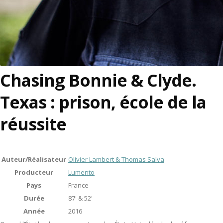
Chasing Bonnie & Clyde.
Texas : prison, école de la
réussite
Auteur/Réalisateur
Olivier Lambert & Thomas Salva
Producteur
Lumento
Pays
France
Durée
87' & 52'
Année
2016