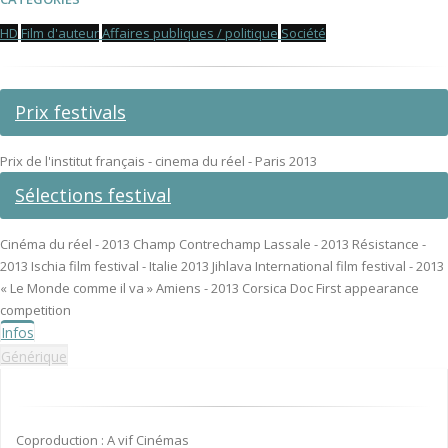
HD
Film d'auteur
Affaires publiques / politique
Société
Prix festivals
Prix de l'institut français - cinema du réel - Paris 2013
Sélections festival
Cinéma du réel - 2013 Champ Contrechamp Lassale - 2013 Résistance -
2013 Ischia film festival - Italie 2013 Jihlava International film festival - 2013
« Le Monde comme il va » Amiens - 2013 Corsica Doc First appearance
competition
Infos
Générique
Coproduction : A vif Cinémas