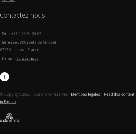
Contactez-nous
Tél. :
+33 4 75 94 34 67
Adresse :
300 route de Mirabel
07170 Lussas – France
E-mail :
écrivez-nous
© Copyright 2026. Tout droits réservés |
Mentions légales
|
Read this content
in English