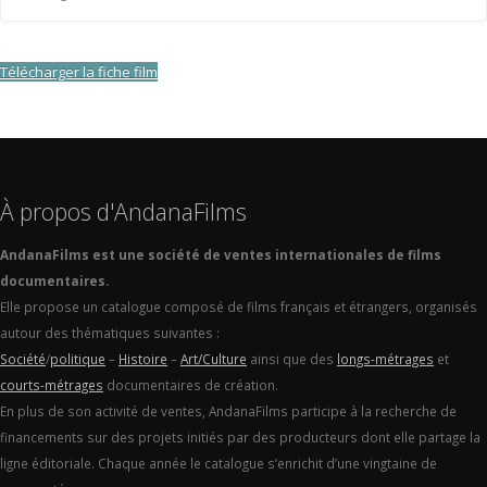
Télécharger la fiche film
À propos d'AndanaFilms
AndanaFilms est une société de ventes internationales de films
documentaires.
Elle propose un catalogue composé de films français et étrangers, organisés
autour des thématiques suivantes :
Société
/
politique
–
Histoire
–
Art/Culture
ainsi que des
longs-métrages
et
courts-métrages
documentaires de création.
En plus de son activité de ventes, AndanaFilms participe à la recherche de
financements sur des projets initiés par des producteurs dont elle partage la
ligne éditoriale. Chaque année le catalogue s’enrichit d’une vingtaine de