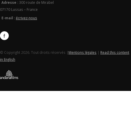
Adresse :
300 route de Mirabel
07170 Lussas – France
E-mail :
écrivez-nous
© Copyright 2026. Tout droits réservés |
Mentions légales
|
Read this content
in English