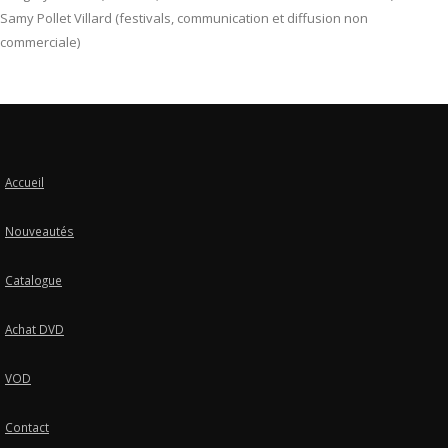
Samy Pollet Villard (festivals, communication et diffusion non
commerciale)
Accueil
Nouveautés
Catalogue
Achat DVD
VOD
Contact