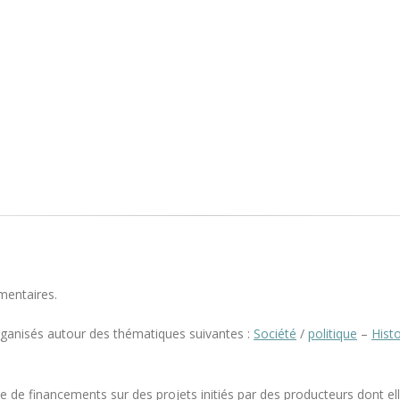
mentaires.
rganisés autour des thématiques suivantes :
Société
/
politique
–
Histo
e de financements sur des projets initiés par des producteurs dont elle