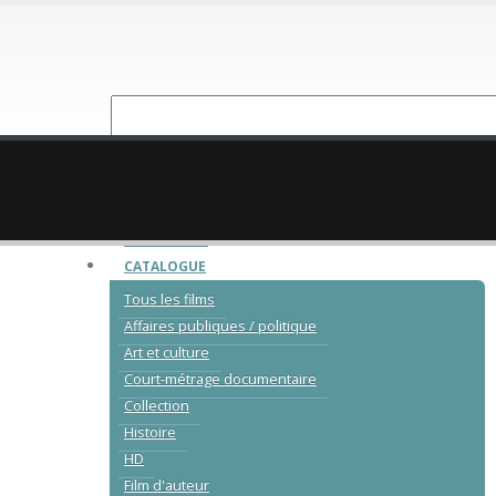
NOUVEAUTÉ
CATALOGUE
Tous les films
Affaires publiques / politique
Art et culture
Court-métrage documentaire
Collection
Histoire
HD
Film d'auteur