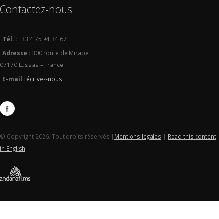
Contactez-nous
Tél. :
+33 4 75 94 34 67
Adresse :
300 route de Mirabel
07170 Lussas – France
E-mail :
écrivez-nous
© Copyright 2026. Tout droits réservés |
Mentions légales
|
Read this content
in English