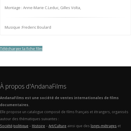
Montage : Anne-Marie C.Leduc, Gilles Volta,
Musique :Frederic Boulard
Télécharger la fiche film
À propos d'AndanaFilms
AndanaFilms est une société de ventes internationales de films
documentaires.
Elle propose un catalogue composé de films français et étrangers, organisés
autour des thématiques suivantes :
Société
/
politique
–
Histoire
–
Art/Culture
ainsi que des
longs-métrages
et