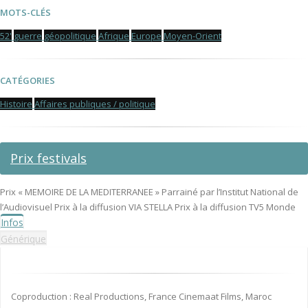
MOTS-CLÉS
52'
guerre
géopolitique
Afrique
Europe
Moyen-Orient
CATÉGORIES
Histoire
Affaires publiques / politique
Prix festivals
Prix « MEMOIRE DE LA MEDITERRANEE » Parrainé par l’Institut National de
l’Audiovisuel Prix à la diffusion VIA STELLA Prix à la diffusion TV5 Monde
Infos
Générique
Coproduction : Real Productions, France Cinemaat Films, Maroc