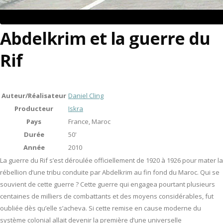
Abdelkrim et la guerre du
Rif
Auteur/Réalisateur
Daniel Cling
Producteur
Iskra
Pays
France, Maroc
Durée
50'
Année
2010
La guerre du Rif s’est déroulée officiellement de 1920 à 1926 pour mater la
rébellion d’une tribu conduite par Abdelkrim au fin fond du Maroc. Qui se
souvient de cette guerre ? Cette guerre qui engagea pourtant plusieurs
centaines de milliers de combattants et des moyens considérables, fut
oubliée dès qu’elle s’acheva. Si cette remise en cause moderne du
système colonial allait devenir la première d’une universelle