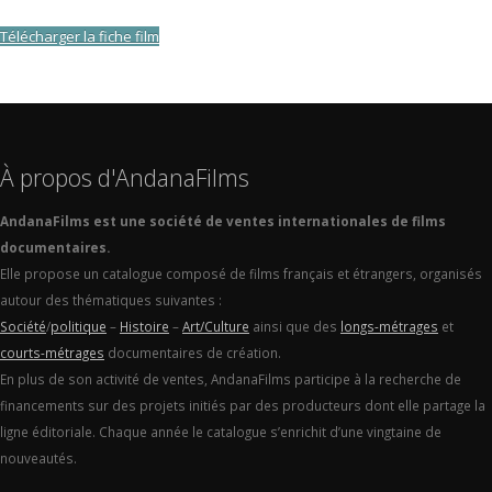
Télécharger la fiche film
À propos d'AndanaFilms
AndanaFilms est une société de ventes internationales de films
documentaires.
Elle propose un catalogue composé de films français et étrangers, organisés
autour des thématiques suivantes :
Société
/
politique
–
Histoire
–
Art/Culture
ainsi que des
longs-métrages
et
courts-métrages
documentaires de création.
En plus de son activité de ventes, AndanaFilms participe à la recherche de
financements sur des projets initiés par des producteurs dont elle partage la
ligne éditoriale. Chaque année le catalogue s’enrichit d’une vingtaine de
nouveautés.