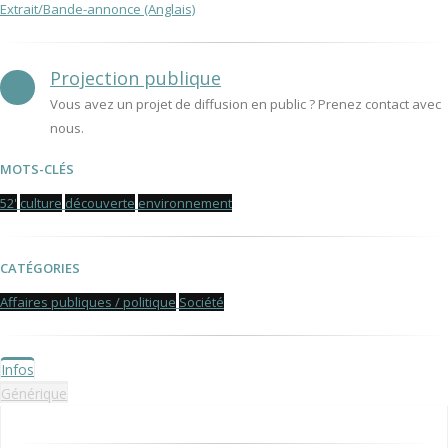
Extrait/Bande-annonce (Anglais)
Projection publique
Vous avez un projet de diffusion en public ? Prenez contact avec
nous.
MOTS-CLÉS
52'
culture
découverte
environnement
CATÉGORIES
Affaires publiques / politique
Société
Infos
Générique