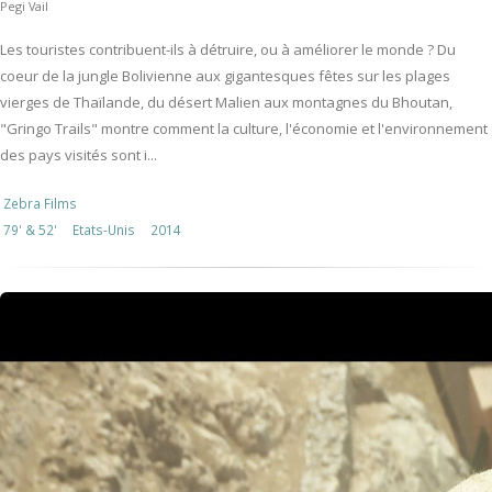
Pegi Vail
Les touristes contribuent-ils à détruire, ou à améliorer le monde ? Du
coeur de la jungle Bolivienne aux gigantesques fêtes sur les plages
vierges de Thaïlande, du désert Malien aux montagnes du Bhoutan,
"Gringo Trails" montre comment la culture, l'économie et l'environnement
des pays visités sont i...
Zebra Films
79' & 52'
Etats-Unis
2014