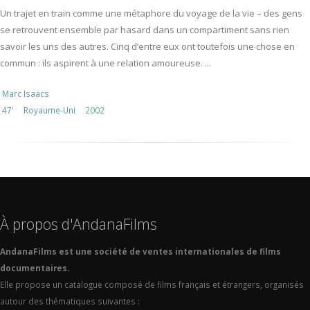
Un trajet en train comme une métaphore du voyage de la vie – des gens
se retrouvent ensemble par hasard dans un compartiment sans rien
savoir les uns des autres. Cinq d’entre eux ont toutefois une chose en
commun : ils aspirent à une relation amoureuse. ...
Marc Isaacs
47'
Royaume-Uni
2002
À propos d'AndanaFilms
AndanaFilms est une société de ventes internationales de films
documentaires.
Elle propose un catalogue composé de films français et étrangers, organisés
autour des thématiques suivantes :