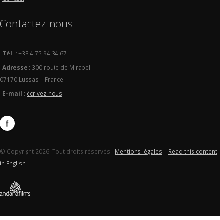
Contactez-nous
Tél. :
+33 4 75 94 34 67
Adresse :
300 route de Mirabel
07170 Lussas – France
E-mail :
écrivez-nous
© Copyright 2026. Tout droits réservés |
Mentions légales
|
Read this content
in English