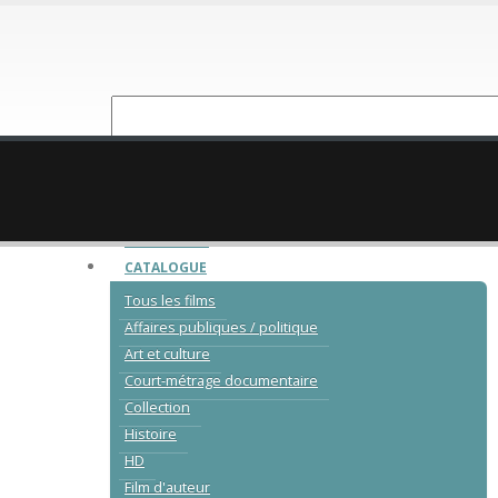
NOUVEAUTÉ
CATALOGUE
Tous les films
Affaires publiques / politique
Art et culture
Court-métrage documentaire
Collection
Histoire
HD
Film d'auteur