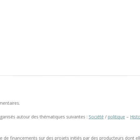
mentaires.
rganisés autour des thématiques suivantes :
Société
/
politique
–
Histo
e de financements sur des projets initiés par des producteurs dont elle