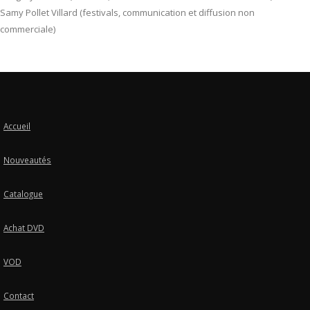
Samy Pollet Villard (festivals, communication et diffusion non
commerciale)
Accueil
Nouveautés
Catalogue
Achat DVD
VOD
Contact