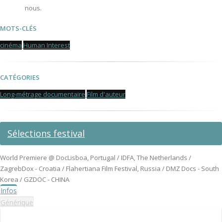
nous.
MOTS-CLÉS
cinéma
Human Interest
CATÉGORIES
Long-métrage documentaire
Film d'auteur
Sélections festival
World Premiere @ DocLisboa, Portugal / IDFA, The Netherlands /
ZagrebDox - Croatia / Flahertiana Film Festival, Russia / DMZ Docs - South
Korea / GZDOC - CHINA
Infos
Générique