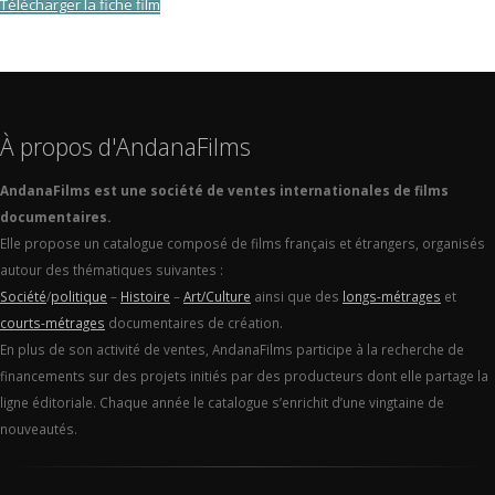
Télécharger la fiche film
À propos d'AndanaFilms
AndanaFilms est une société de ventes internationales de films
documentaires.
Elle propose un catalogue composé de films français et étrangers, organisés
autour des thématiques suivantes :
Société
/
politique
–
Histoire
–
Art/Culture
ainsi que des
longs-métrages
et
courts-métrages
documentaires de création.
En plus de son activité de ventes, AndanaFilms participe à la recherche de
financements sur des projets initiés par des producteurs dont elle partage la
ligne éditoriale. Chaque année le catalogue s’enrichit d’une vingtaine de
nouveautés.