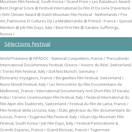
Mountain Film Festival, South Korea / Grand Prize + Les Baladeurs Award -
Best Original Score @ Festival International Du Film Et Du Livre D’aventure
/ DAV Climate Award @ Dutch Mountain Film Festival - Netherlands / Prix
Art, Patrimoine Et Cultures De La Méditerranée @ Primed - France / Special
Mention @ Job Film Days, Italy / Best First Film @ Saratov Sufferings,
Russia /
Sélections festival
World Premiere @ FIPADOC - National Competition, France / Thessaloniki
International Documentary Festival, Greece / Visions du Réel, Switzerland
/ Trento Film Festival, Italy / Dokfest Munich, Germany /
Étonnants Voyageurs, France / Bergwelten Film Festival, Switzerland /
Nuovi Mondi Festival, Italy / Les Rencontres du Film Documentaire de
Mellionnec, France / International Documentary And Short Film Of Kerala,
India / Cervino Cinemountain Film Festival, Italy / Festival International du
film Alpin des Diablerets, Switzerland / Festival du film de Lama, France /
Film Festival della Lessinia, Italy / États généraux du film documentaire de
Lussas, France / Euganea Film Festival, Italy / Ulsan Ulju Mountain Film
Festival, South Korea / Job Film Days, Italy / Festival Pastoralisme &
Grands Espaces, France / Grand Bivouac, France / Tegernsee