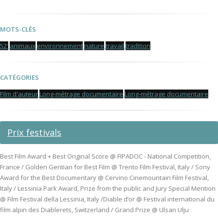
MOTS-CLÉS
52'
animaux
environnement
nature
travail
tradition
CATÉGORIES
Film d'auteur
Long-métrage documentaire
Long-métrage documentaire
Prix festivals
Best Film Award + Best Original Score @ FIPADOC - National Competition,
France / Golden Gentian for Best Film @ Trento Film Festival, Italy / Sony
Award for the Best Documentary @ Cervino Cinemountain Film Festival,
Italy / Lessinia Park Award, Prize from the public and Jury Special Mention
@ Film Festival della Lessinia, Italy /Diable d’or @ Festival international du
film alpin des Diablerets, Switzerland / Grand Prize @ Ulsan Ulju