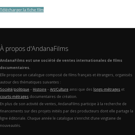
Télécharger la fiche film
À propos d'AndanaFilms
AndanaFilms est une société de ventes internationales de films
documentaires.
Elle propose un catalogue composé de films français et étrangers, organisés
autour des thématiques suivantes :
Société
/
politique
–
Histoire
–
Art/Culture
ainsi que des
longs-métrages
et
courts-métrages
documentaires de création.
En plus de son activité de ventes, AndanaFilms participe à la recherche de
financements sur des projets initiés par des producteurs dont elle partage la
ligne éditoriale. Chaque année le catalogue s’enrichit d’une vingtaine de
nouveautés.