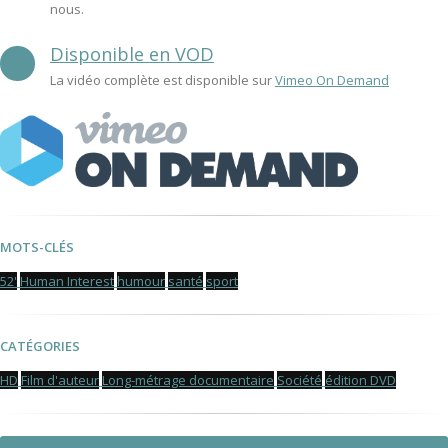
nous.
Disponible en VOD
La vidéo complète est disponible sur
Vimeo On Demand
MOTS-CLÉS
52'
Human Interest
humour
santé
sport
CATÉGORIES
HD
Film d'auteur
Long-métrage documentaire
Société
édition DVD