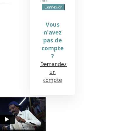
moi
Vous
n'avez
pas de
compte
?
Demandez
un
compte