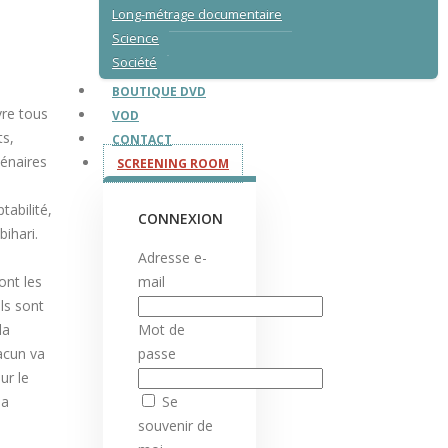
Long-métrage documentaire
Science
Société
BOUTIQUE DVD
vre tous
VOD
ts,
CONTACT
́naires
SCREENING ROOM
abilité,
CONNEXION
bihari.
Adresse e-
ont les
mail
ils sont
la
Mot de
acun va
passe
ur le
la
Se
souvenir de