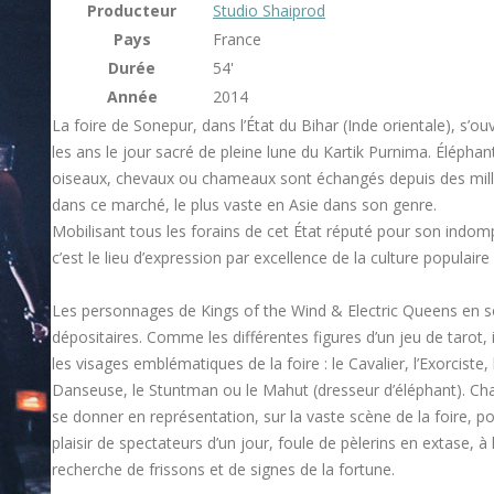
Producteur
Studio Shaiprod
Pays
France
Durée
54'
Année
2014
La foire de Sonepur, dans l’État du Bihar (Inde orientale), s’ou
les ans le jour sacré de pleine lune du Kartik Purnima. Éléphan
oiseaux, chevaux ou chameaux sont échangés depuis des mille
dans ce marché, le plus vaste en Asie dans son genre.
Mobilisant tous les forains de cet État réputé pour son indompt
c’est le lieu d’expression par excellence de la culture populaire 
Les personnages de Kings of the Wind & Electric Queens en s
dépositaires. Comme les différentes figures d’un jeu de tarot, 
les visages emblématiques de la foire : le Cavalier, l’Exorciste, 
Danseuse, le Stuntman ou le Mahut (dresseur d’éléphant). Ch
se donner en représentation, sur la vaste scène de la foire, po
plaisir de spectateurs d’un jour, foule de pèlerins en extase, à 
recherche de frissons et de signes de la fortune.