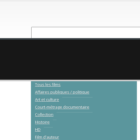
NOUVEAUTÉ
CATALOGUE
Tous les films
Affaires publiques / politique
Art et culture
Court-métrage documentaire
Collection
Histoire
HD
Film d'auteur