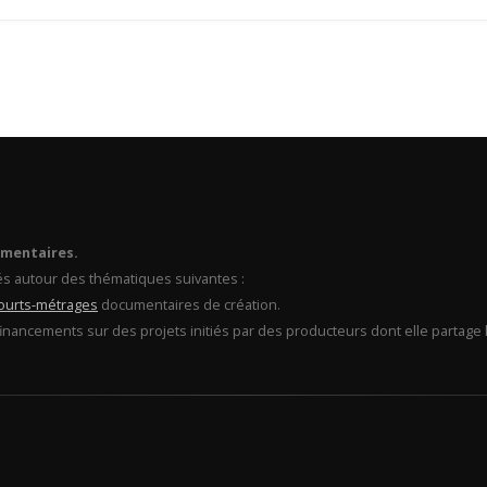
umentaires.
és autour des thématiques suivantes :
ourts-métrages
documentaires de création.
financements sur des projets initiés par des producteurs dont elle partage l