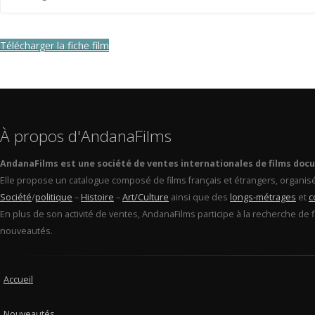
Télécharger la fiche film
À propos d'AndanaFilms
AndanaFilms est une société de ventes internationales de films doc
Elle propose un catalogue composé de films français et étrangers, organis
Société
/
politique
–
Histoire
–
Art/Culture
ainsi que des
longs-métrages
et
c
En plus de son activité de ventes, AndanaFilms participe à la recherche de 
nouveautés.
Accueil
Nouveautés