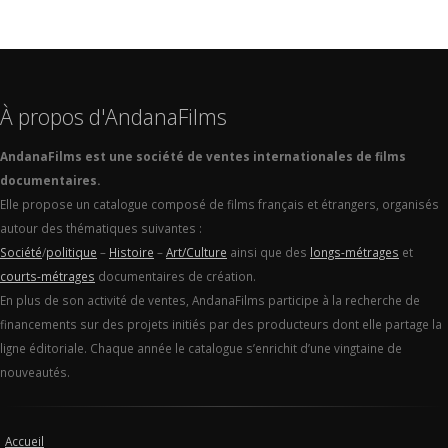
À propos d'AndanaFilms
AndanaFilms est une société de ventes internationales de films
documentaires.
Elle propose un catalogue composé de films français et étrangers, organisés
autour des thématiques suivantes :
Société
/
politique
–
Histoire
–
Art/Culture
ainsi que des
longs-métrages
et
courts-métrages
documentaires de création.
En plus de son activité de ventes, AndanaFilms participe à la recherche de
financements sur des projets initiés par des producteurs dont elle partage la
ligne éditoriale. Chaque année le catalogue s’enrichit d’une vingtaine de
nouveautés.
Accueil