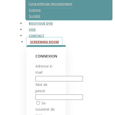
Long-métrage documentaire
Science
Société
BOUTIQUE DVD
VOD
CONTACT
SCREENING ROOM
CONNEXION
Adresse e-
mail
Mot de
passe
Se
souvenir de