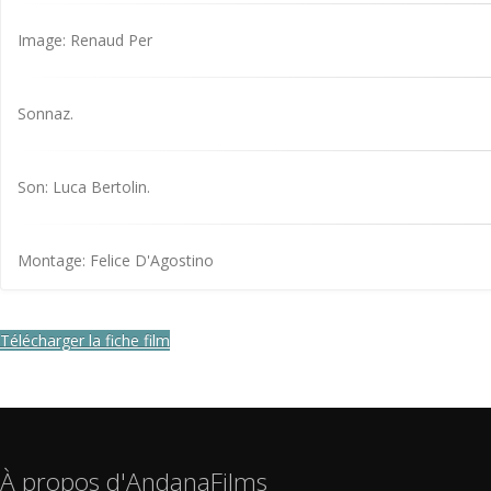
Image: Renaud Per
Sonnaz.
Son: Luca Bertolin.
Montage: Felice D'Agostino
Télécharger la fiche film
À propos d'AndanaFilms