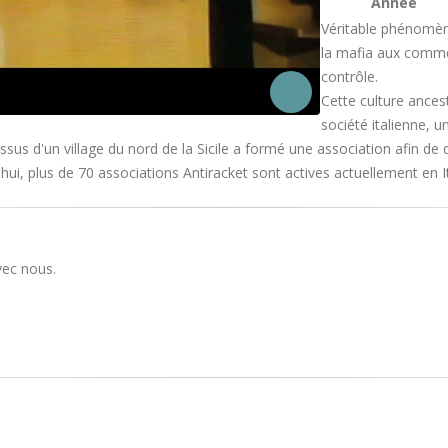
Année
Véritable phénomène
la mafia aux commerç
contrôle.
Cette culture ance
société italienne, u
us d'un village du nord de la Sicile a formé une association afin de
ui, plus de 70 associations Antiracket sont actives actuellement en I
vec nous.