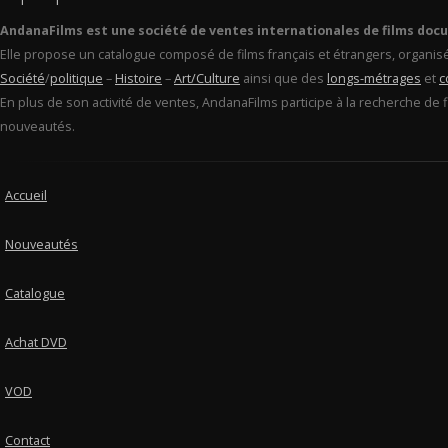
AndanaFilms est une société de ventes internationales de films doc
Elle propose un catalogue composé de films français et étrangers, organis
Société
/
politique
–
Histoire
–
Art/Culture
ainsi que des
longs-métrages
et
c
En plus de son activité de ventes, AndanaFilms participe à la recherche de 
nouveautés.
Accueil
Nouveautés
Catalogue
Achat DVD
VOD
Contact