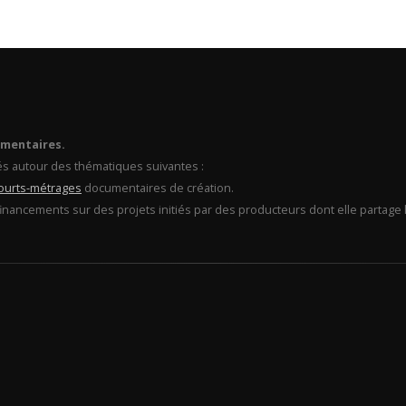
umentaires.
és autour des thématiques suivantes :
ourts-métrages
documentaires de création.
financements sur des projets initiés par des producteurs dont elle partage l