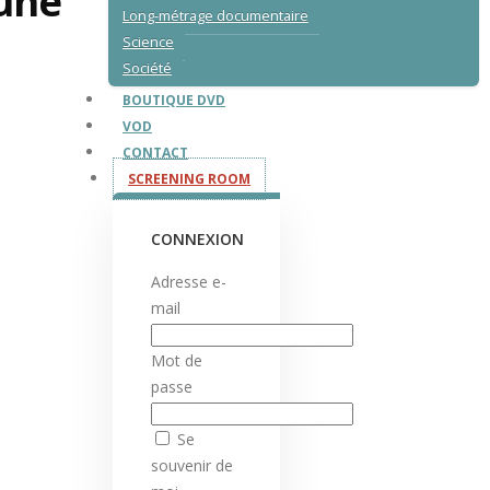
eune
Long-métrage documentaire
Science
Société
BOUTIQUE DVD
VOD
CONTACT
SCREENING ROOM
CONNEXION
Adresse e-
mail
Mot de
passe
Se
souvenir de