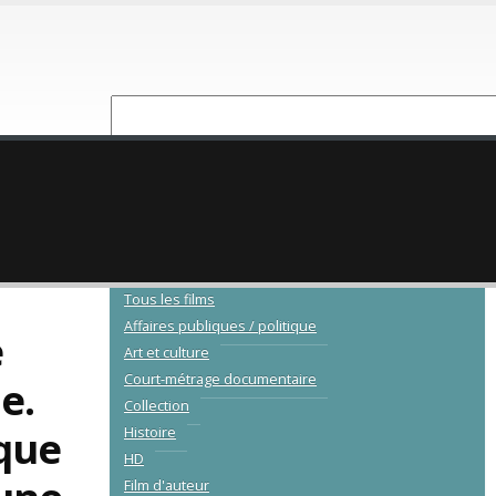
NOUVEAUTÉ
CATALOGUE
Tous les films
Affaires publiques / politique
e
Art et culture
Court-métrage documentaire
e.
Collection
que
Histoire
HD
Film d'auteur