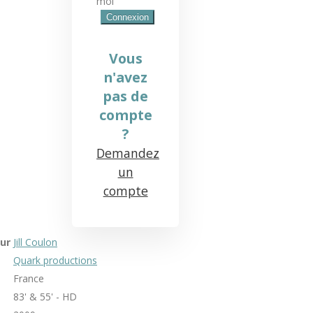
moi
Vous
n'avez
pas de
compte
?
Demandez
un
compte
ur
Jill Coulon
Quark productions
France
83' & 55' - HD