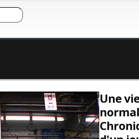
Une vi
normal
Chroni