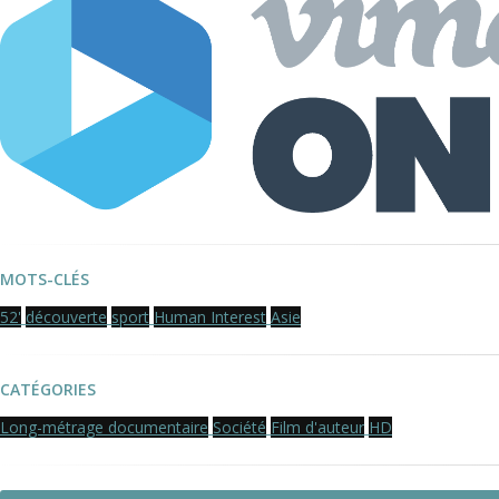
MOTS-CLÉS
52'
découverte
sport
Human Interest
Asie
CATÉGORIES
Long-métrage documentaire
Société
Film d'auteur
HD