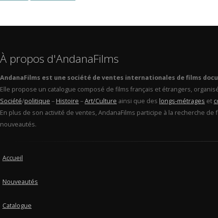
À propos d'AndanaFilms
AndanaFilms est une société de ventes internationales de films doc
Elle propose un catalogue composé de films français et étrangers, organis
Société
/
politique
–
Histoire
–
Art/Culture
ainsi que des
longs-métrages
et
c
En plus de son activité de ventes, AndanaFilms participe à la recherche de 
nouveautés.
Accueil
Nouveautés
Catalogue