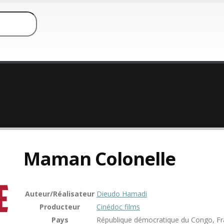
Maman Colonelle
Auteur/Réalisateur
Dieudo Hamadi
Producteur
Cinédoc films
Pays
République démocratique du Congo, F