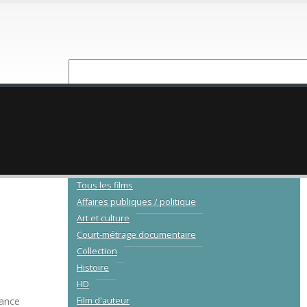
NOUVEAUTÉ
CATALOGUE
Tous les films
Affaires publiques / politique
Art et culture
Court-métrage documentaire
Collection
Histoire
HD
rance
Film d'auteur