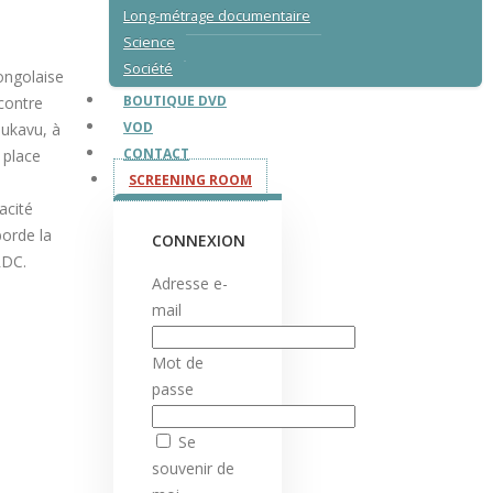
Long-métrage documentaire
Science
Société
ongolaise
BOUTIQUE DVD
 contre
VOD
Bukavu, à
CONTACT
 place
SCREENING ROOM
acité
borde la
CONNEXION
RDC.
Adresse e-
mail
Mot de
passe
Se
souvenir de