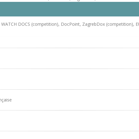
on), WATCH DOCS (competition), DocPoint, ZagrebDox (competition),
ançaise