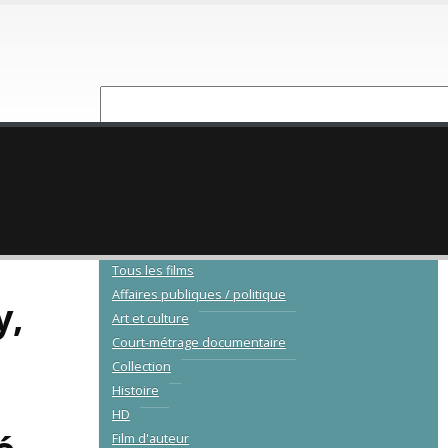
NOUVEAUTÉ
CATALOGUE
Tous les films
Affaires publiques / politique
y,
Art et culture
Court-métrage documentaire
Collection
Histoire
HD
Film d'auteur