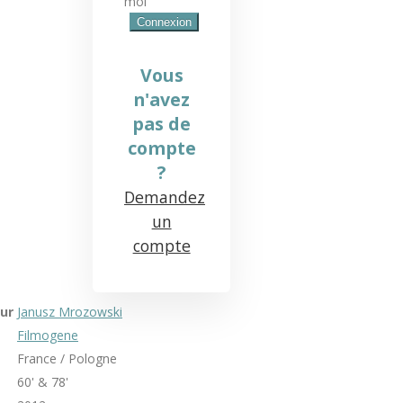
moi
Vous
n'avez
pas de
compte
?
Demandez
un
compte
ur
Janusz Mrozowski
Filmogene
France / Pologne
60' & 78'