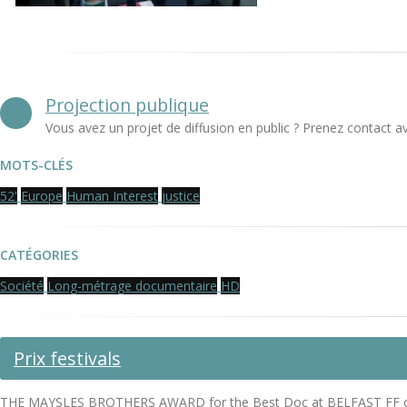
Projection publique
Vous avez un projet de diffusion en public ? Prenez contact a
MOTS-CLÉS
52'
Europe
Human Interest
justice
CATÉGORIES
Société
Long-métrage documentaire
HD
Prix festivals
THE MAYSLES BROTHERS AWARD for the Best Doc at BELFAST FF oth