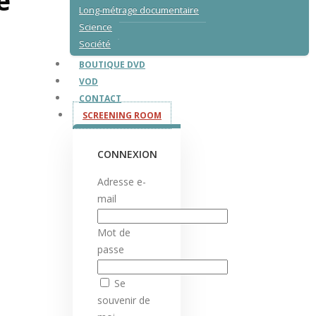
é
Long-métrage documentaire
Science
Société
BOUTIQUE DVD
VOD
CONTACT
SCREENING ROOM
CONNEXION
Adresse e-
mail
Mot de
passe
Se
souvenir de