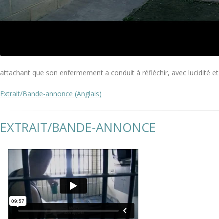
attachant que son enfermement a conduit à réfléchir, avec lucidité et 
Extrait/Bande-annonce (Anglais)
EXTRAIT/BANDE-ANNONCE