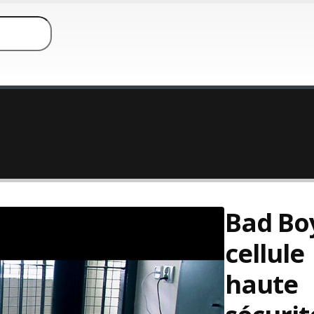
Bad Bo
cellule
haute