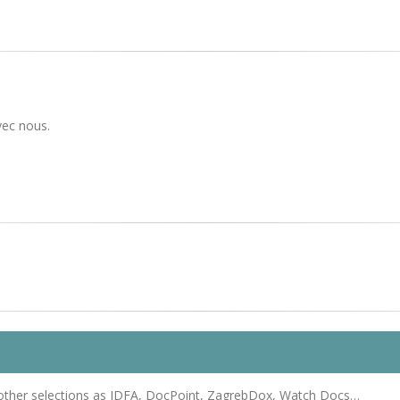
vec nous.
er selections as IDFA, DocPoint, ZagrebDox, Watch Docs…