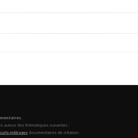
umentaires.
és autour des thématiques suivantes :
ourts-métrages
documentaires de création.