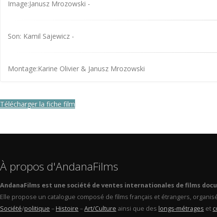
Image:Janusz Mrozowski -
Son: Kamil Sajewicz -
Montage:Karine Olivier & Janusz Mrozowski
Télécharger la fiche film
À propos d'AndanaFilms
AndanaFilms est une société de ventes internationales de films doc
Elle propose un catalogue composé de films français et étrangers, organis
Société
/
politique
–
Histoire
–
Art/Culture
ainsi que des
longs-métrages
et
c