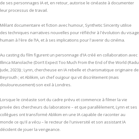
de ses personnages IA et, en retour, autorise le cinéaste à documenter
leur processus de travail.
Mêlant documentaire et fiction avec humour, Synthetic Sincerity utilise
des techniques narratives nouvelles pour réfléchir à l'évolution du visage
humain à l'ère de l’IA, et à ses implications pour l'avenir du cinéma.
Au casting du film figurent un personnage d'IA créé en collaboration avec
Illinca Manolache (Don’t Expect Too Much From the End of the World (Radu
Jude, 2023)) ; Lynn, chercheuse en IA rebelle et charismatique originaire de
Beyrouth ; et Ablikim, un chef ouïgour qui vit discrètement (mais
douloureusement) son exil à Londres.
Lorsque le cinéaste sort du cadre prévu et commence à filmer la vie
privée des chercheurs du laboratoire – et que parallèlement, Lynn et ses
collègues ont transformé Ablikim en une IA capable de raconter au
monde ce qu'il a vécu – le recteur de l'université et son assistant IA
décident de jouer la vengeance.