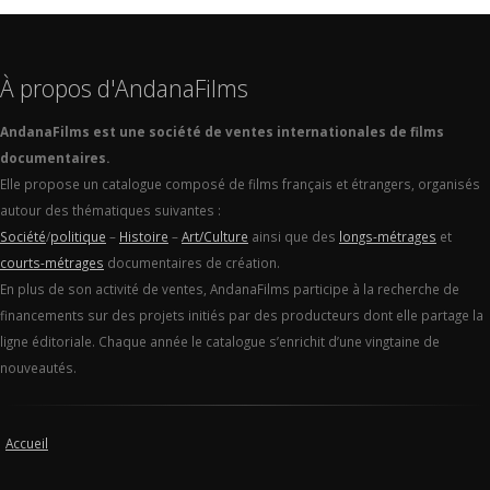
À propos d'AndanaFilms
AndanaFilms est une société de ventes internationales de films
documentaires.
Elle propose un catalogue composé de films français et étrangers, organisés
autour des thématiques suivantes :
Société
/
politique
–
Histoire
–
Art/Culture
ainsi que des
longs-métrages
et
courts-métrages
documentaires de création.
En plus de son activité de ventes, AndanaFilms participe à la recherche de
financements sur des projets initiés par des producteurs dont elle partage la
ligne éditoriale. Chaque année le catalogue s’enrichit d’une vingtaine de
nouveautés.
Accueil