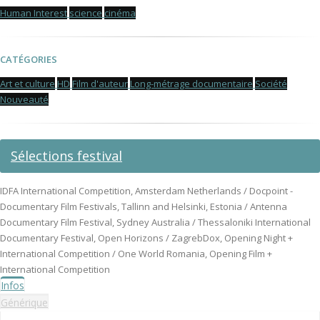
Human Interest
science
cinéma
CATÉGORIES
Art et culture
HD
Film d'auteur
Long-métrage documentaire
Société
Nouveauté
Sélections festival
IDFA International Competition, Amsterdam Netherlands / Docpoint -
Documentary Film Festivals, Tallinn and Helsinki, Estonia / Antenna
Documentary Film Festival, Sydney Australia / Thessaloniki International
Documentary Festival, Open Horizons / ZagrebDox, Opening Night +
International Competition / One World Romania, Opening Film +
International Competition
Infos
Générique