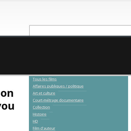
NOUVEAUTÉ
CATALOGUE
Tous les films
Affaires publiques / politique
oon
Art et culture
Court-métrage documentaire
you
Collection
Histoire
HD
Film d'auteur