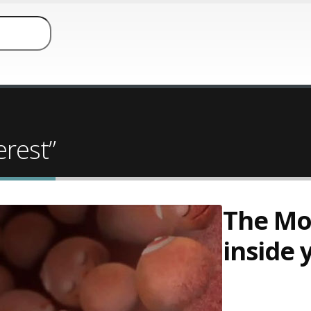
erest”
The M
inside 