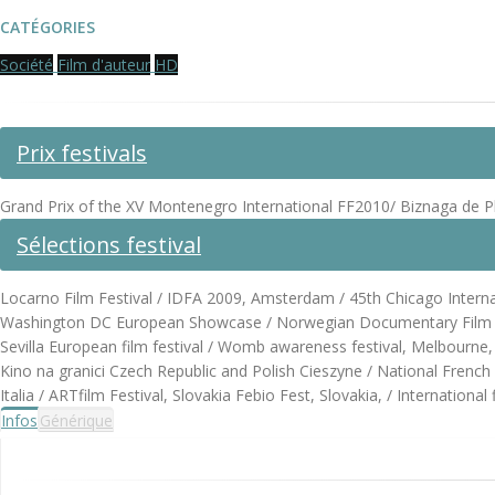
CATÉGORIES
Société
Film d'auteur
HD
Prix festivals
Grand Prix of the XV Montenegro International FF2010/ Biznaga de Pl
Sélections festival
Locarno Film Festival / IDFA 2009, Amsterdam / 45th Chicago Internati
Washington DC European Showcase / Norwegian Documentary Film Fest
Sevilla European film festival / Womb awareness festival, Melbourne, A
Kino na granici Czech Republic and Polish Cieszyne / National French
Italia / ARTfilm Festival, Slovakia Febio Fest, Slovakia, / International
Infos
Générique