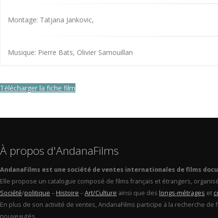
Montage: Tatjana Jankovic,
Musique: Pierre Bats, Olivier Samouillan
Télécharger la fiche film
À propos d'AndanaFilms
AndanaFilms est une société de ventes internationales de films doc
Elle propose un catalogue composé de films français et étrangers, organis
Société
/
politique
–
Histoire
–
Art/Culture
ainsi que des
longs-métrages
et
c
En plus de son activité de ventes, AndanaFilms participe à la recherche de 
nouveautés.