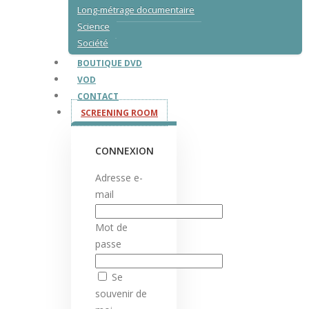
Long-métrage documentaire
Science
Société
BOUTIQUE DVD
VOD
CONTACT
SCREENING ROOM
CONNEXION
Adresse e-
mail
Mot de
passe
Se
souvenir de