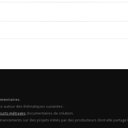
umentaires.
és autour des thématiques suivantes :
ourts-métrages
documentaires de création.
financements sur des projets initiés par des producteurs dont elle partage l