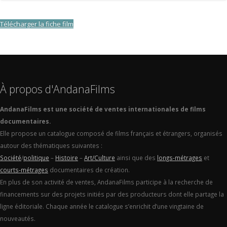
Télécharger la fiche film
À propos d'AndanaFilms
AndanaFilms est une société de ventes internationales de films
documentaires.
Elle propose un catalogue composé de films français et étrangers, organisés
autour des thématiques suivantes :
Société
/
politique
–
Histoire
–
Art/Culture
ainsi que des
longs-métrages
et
courts-métrages
documentaires de création.
En plus de son activité de ventes, AndanaFilms participe à la recherche de
financements sur des projets initiés par des producteurs dont elle partage la
ligne éditoriale. Chaque année le catalogue s’enrichit d’une vingtaine de
nouveautés.