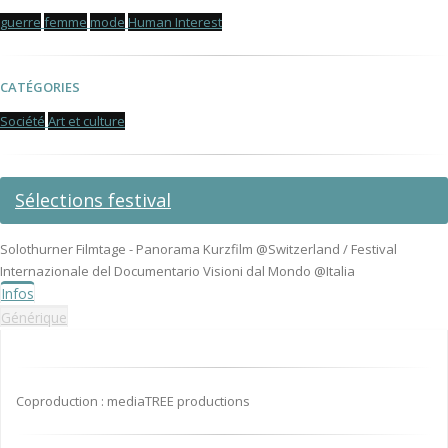
guerre
femme
mode
Human Interest
CATÉGORIES
Société
Art et culture
Sélections festival
Solothurner Filmtage - Panorama Kurzfilm @Switzerland / Festival
Internazionale del Documentario Visioni dal Mondo @Italia
Infos
Générique
Coproduction : mediaTREE productions