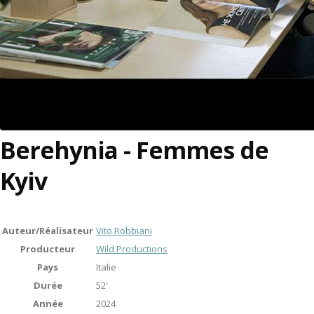
Berehynia - Femmes de
Kyiv
Auteur/Réalisateur
Vito Robbiani
Producteur
Wild Productions
Pays
Italie
Durée
52'
Année
2024