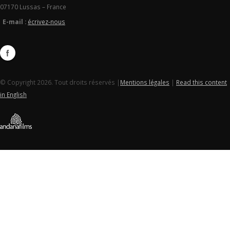
07170 Lussas – France
E-mail :
écrivez-nous
© Copyright 2026. Tout droits réservés |
Mentions légales
|
Read this content
in English