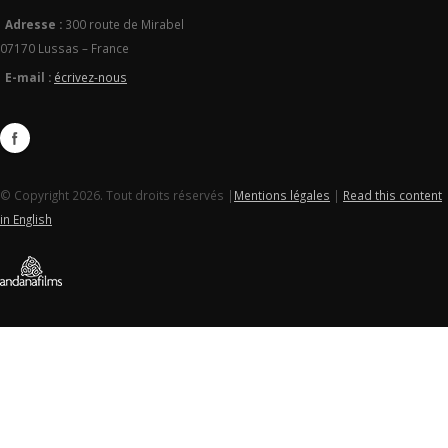
Adresse :
300 route de Mirabel
07170 Lussas – France
E-mail :
écrivez-nous
© Copyright 2026. Tout droits réservés |
Mentions légales
|
Read this content
in English