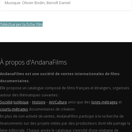
Musique: Olivier Bodin, Benoît Daniel
Télécharger la fiche film
À propos d'AndanaFilms
AndanaFilms est une société de ventes internationales de films
documentaires.
Elle propose un catalogue composé de films français et étrangers, organisés
autour des thématiques suivantes :
Société
/
politique
–
Histoire
–
Art/Culture
ainsi que des
longs-métrages
et
courts-métrages
documentaires de création.
En plus de son activité de ventes, AndanaFilms participe à la recherche de
financements sur des projets initiés par des producteurs dont elle partage la
ligne éditoriale. Chaque année le catalogue s’enrichit d’une vingtaine de