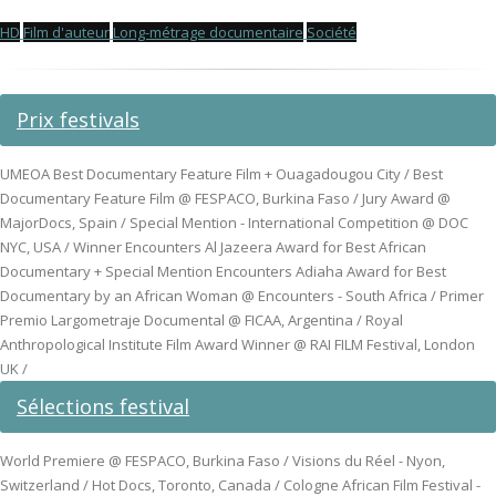
HD
Film d'auteur
Long-métrage documentaire
Société
Prix festivals
UMEOA Best Documentary Feature Film + Ouagadougou City / Best
Documentary Feature Film @ FESPACO, Burkina Faso / Jury Award @
MajorDocs, Spain / Special Mention - International Competition @ DOC
NYC, USA / Winner Encounters Al Jazeera Award for Best African
Documentary + Special Mention Encounters Adiaha Award for Best
Documentary by an African Woman @ Encounters - South Africa / Primer
Premio Largometraje Documental @ FICAA, Argentina / Royal
Anthropological Institute Film Award Winner @ RAI FILM Festival, London
UK /
Sélections festival
World Premiere @ FESPACO, Burkina Faso / Visions du Réel - Nyon,
Switzerland / Hot Docs, Toronto, Canada / Cologne African Film Festival -