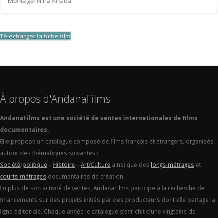
Montage: Nina Khada
Télécharger la fiche film
À propos d'AndanaFilms
AndanaFilms est une société de ventes internationales de films
documentaires.
Elle propose un catalogue composé de films français et étrangers, organisés
autour des thématiques suivantes :
Société
/
politique
–
Histoire
–
Art/Culture
ainsi que des
longs-métrages
et
courts-métrages
documentaires de création.
En plus de son activité de ventes, AndanaFilms participe à la recherche de
financements sur des projets initiés par des producteurs dont elle partage la
ligne éditoriale. Chaque année le catalogue s’enrichit d’une vingtaine de