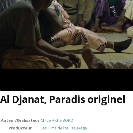
Al Djanat, Paradis originel
Auteur/Réalisateur
Chloé Aïcha BORO
Producteur
Les Films de l’œil sauvage