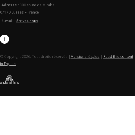
Adresse :
300 route de Mirabel
07170 Lussas – France
E-mail :
écrivez-nous
© Copyright 2026. Tout droits réservés |
Mentions légales
|
Read this content
in English