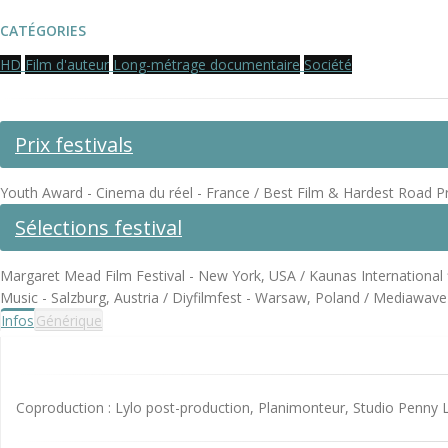
CATÉGORIES
HD
Film d'auteur
Long-métrage documentaire
Société
Prix festivals
Youth Award - Cinema du réel - France / Best Film & Hardest Road Pr
Sélections festival
Margaret Mead Film Festival - New York, USA / Kaunas International fi
Music - Salzburg, Austria / Diyfilmfest - Warsaw, Poland / Mediawave
Infos
Générique
Coproduction : Lylo post-production, Planimonteur, Studio Penny 