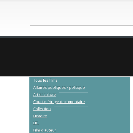
NOUVEAUTÉ
CATALOGUE
Tous les films
Affaires publiques / politique
Art et culture
Court-métrage documentaire
Collection
Histoire
HD
Film d'auteur