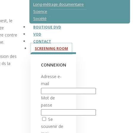
Long-métrage documentaire
Science
Société
est, le
BOUTIQUE DVD
ze
VOD
ère contre
CONTACT
me.
SCREENING ROOM
usion des
ils la
CONNEXION
Adresse e-
mail
Mot de
passe
Se
souvenir de