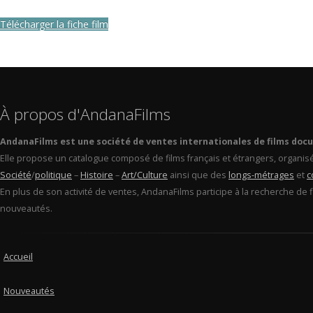
Télécharger la fiche film
À propos d'AndanaFilms
AndanaFilms est une société de ventes internationales de films doc
Elle propose un catalogue composé de films français et étrangers, organis
Société
/
politique
–
Histoire
–
Art/Culture
ainsi que des
longs-métrages
et
c
En plus de son activité de ventes, AndanaFilms participe à la recherche de 
nouveautés.
Accueil
Nouveautés