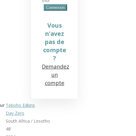
moi
Vous
n'avez
pas de
compte
?
Demandez
un
compte
ur
Teboho Edkins
Day Zero
South Africa / Lesotho
48’