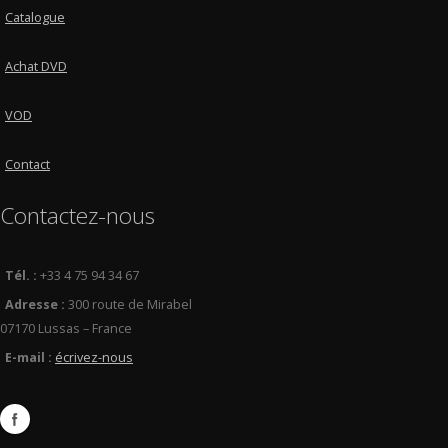
Catalogue
Achat DVD
VOD
Contact
Contactez-nous
Tél. :
+33 4 75 94 34 67
Adresse :
300 route de Mirabel
07170 Lussas – France
E-mail :
écrivez-nous