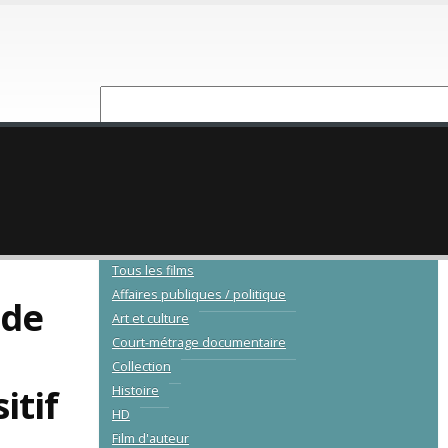
NOUVEAUTÉ
CATALOGUE
Tous les films
Affaires publiques / politique
de
Art et culture
Court-métrage documentaire
Collection
itif
Histoire
HD
Film d'auteur