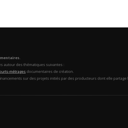
umentaires.
és autour des thématiques suivantes :
ourts-métrages
documentaires de création.
financements sur des projets initiés par des producteurs dont elle partage l