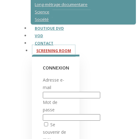
Long-métrage documentaire
Science
Société
BOUTIQUE DVD
VOD
CONTACT
SCREENING ROOM
CONNEXION
Adresse e-
mail
Mot de
passe
Se
souvenir de