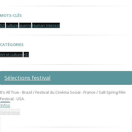
MOTS-CLÉS
52'
culture
guerre
Human Interest
CATÉGORIES
Art et culture
HD
Sélections festival
It's All True - Brazil / Festival du Cinéma Social - France / Salt Spring Film
Festival - USA
Infos
Générique