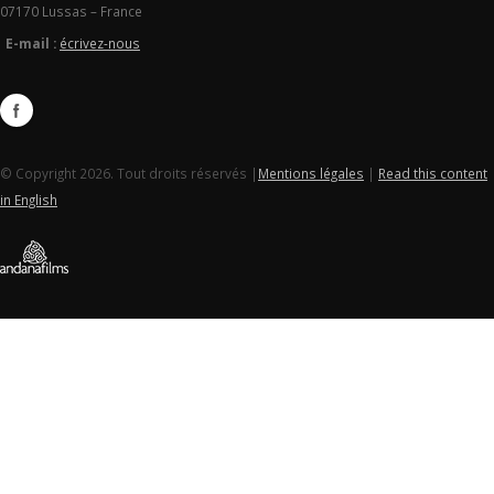
07170 Lussas – France
E-mail :
écrivez-nous
© Copyright 2026. Tout droits réservés |
Mentions légales
|
Read this content
in English