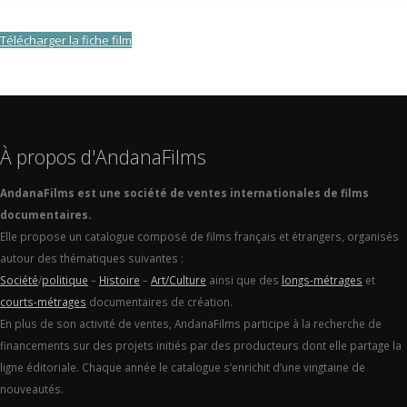
Télécharger la fiche film
À propos d'AndanaFilms
AndanaFilms est une société de ventes internationales de films
documentaires.
Elle propose un catalogue composé de films français et étrangers, organisés
autour des thématiques suivantes :
Société
/
politique
–
Histoire
–
Art/Culture
ainsi que des
longs-métrages
et
courts-métrages
documentaires de création.
En plus de son activité de ventes, AndanaFilms participe à la recherche de
financements sur des projets initiés par des producteurs dont elle partage la
ligne éditoriale. Chaque année le catalogue s’enrichit d’une vingtaine de
nouveautés.