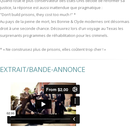
Quand l’État le plus conservateur des États-Unis décide de réformer sa
justice, la réponse est aussi inattendue que pragmatique :
"Don’t build prisons, they cost too much !" *
Au pays de la peine de mort, les Bonnie & Clyde modernes ont désormais
droit à une seconde chance. Découvrez lors d'un voyage au Texas les
surprenants programmes de réhabilitation pour les criminels.
* « Ne construisez plus de prisons, elles coûtent trop cher ! »
EXTRAIT/BANDE-ANNONCE