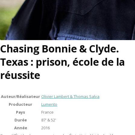
Chasing Bonnie & Clyde.
Texas : prison, école de la
réussite
Auteur/Réalisateur
Olivier Lambert & Thomas Salva
Producteur
Lumento
Pays
France
Durée
87' & 52'
Année
2016