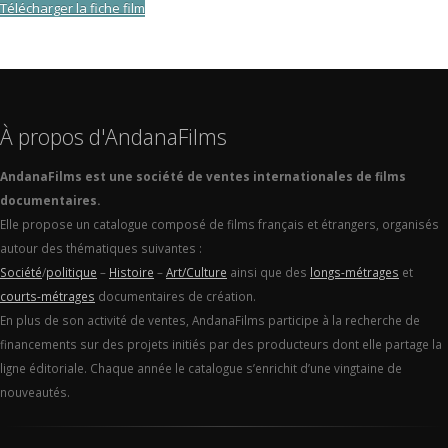
Télécharger la fiche film
À propos d'AndanaFilms
AndanaFilms est une société de ventes internationales de films
documentaires.
Elle propose un catalogue composé de films français et étrangers, organisés
autour des thématiques suivantes :
Société
/
politique
–
Histoire
–
Art/Culture
ainsi que des
longs-métrages
et
courts-métrages
documentaires de création.
En plus de son activité de ventes, AndanaFilms participe à la recherche de
financements sur des projets initiés par des producteurs dont elle partage la
ligne éditoriale. Chaque année le catalogue s’enrichit d’une vingtaine de
nouveautés.