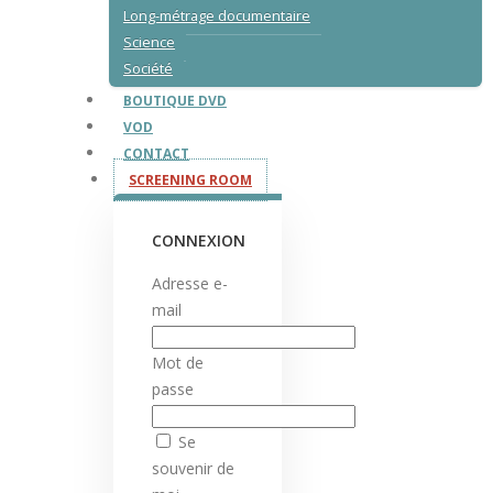
Long-métrage documentaire
Science
Société
BOUTIQUE DVD
VOD
CONTACT
SCREENING ROOM
CONNEXION
Adresse e-
mail
Mot de
passe
Se
souvenir de