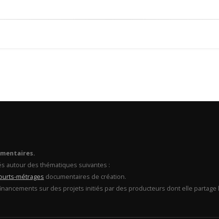
umentaires.
és autour des thématiques suivantes :
ourts-métrages
documentaires de création.
financements sur des projets initiés par des producteurs dont elle partage l