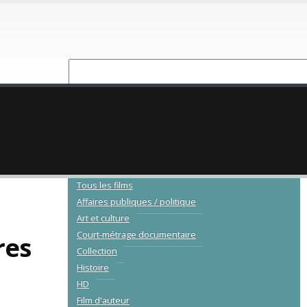
NOUVEAUTÉ
CATALOGUE
Tous les films
Affaires publiques / politique
Art et culture
Court-métrage documentaire
res
Collection
Histoire
HD
Film d'auteur