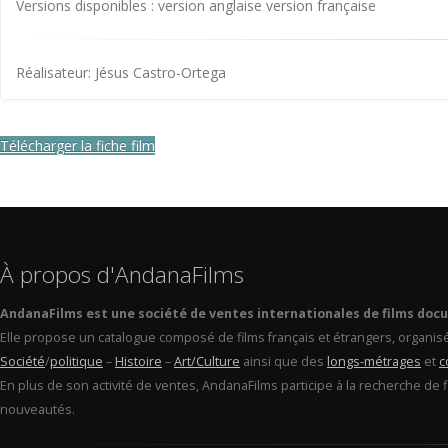
Versions disponibles : version anglaise version française
Réalisateur: Jésus Castro-Ortega
Télécharger la fiche film
À propos d'AndanaFilms
AndanaFilms est une société de ventes internationales de films doc
Elle propose un catalogue composé de films français et étrangers, organis
Société
/
politique
–
Histoire
–
Art/Culture
ainsi que des
longs-métrages
et
c
En plus de son activité de ventes, AndanaFilms participe à la recherche de 
nouveautés.