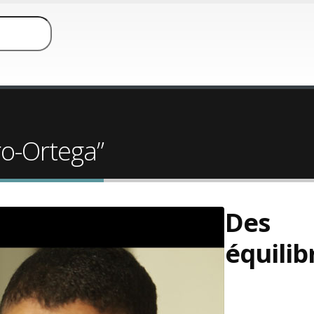
ro-Ortega”
Des
équilib