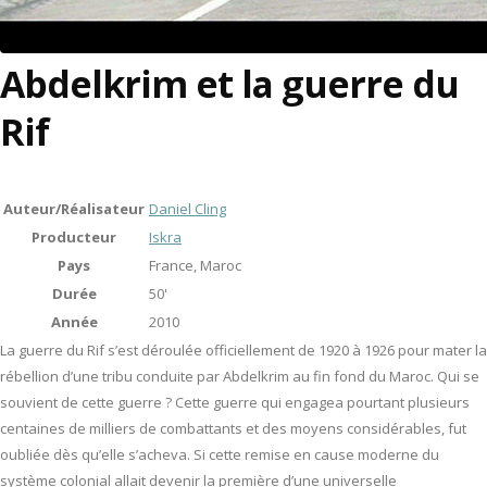
Abdelkrim et la guerre du
Rif
Auteur/Réalisateur
Daniel Cling
Producteur
Iskra
Pays
France, Maroc
Durée
50'
Année
2010
La guerre du Rif s’est déroulée officiellement de 1920 à 1926 pour mater la
rébellion d’une tribu conduite par Abdelkrim au fin fond du Maroc. Qui se
souvient de cette guerre ? Cette guerre qui engagea pourtant plusieurs
centaines de milliers de combattants et des moyens considérables, fut
oubliée dès qu’elle s’acheva. Si cette remise en cause moderne du
système colonial allait devenir la première d’une universelle