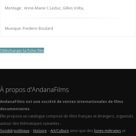
Montage : Anne-Marie C.Leduc, Gilles Volta,
Musique :Frederic Boulard
Télécharger la fiche film
À propos d'AndanaFilms
AndanaFilms est une société de ventes internationales de films
documentaires.
Elle propose un catalogue composé de films français et étrangers, organisés
autour des thématiques suivantes :
Société
/
politique
–
Histoire
–
Art/Culture
ainsi que des
longs-métrages
et