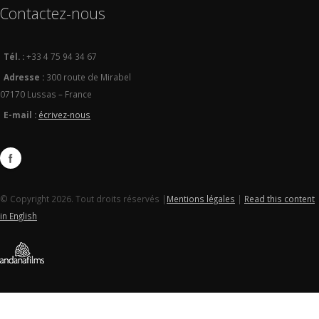
Contactez-nous
Tél. :
+33 4 75 94 34 67
Adresse :
300 route de Mirabel
07170 Lussas – France
E-mail :
écrivez-nous
© Copyright 2026. Tout droits réservés |
Mentions légales
|
Read this content
in English