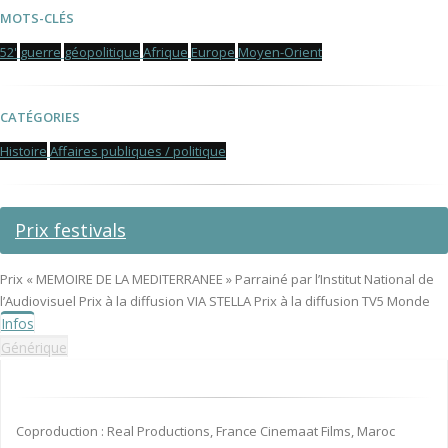
MOTS-CLÉS
52'
guerre
géopolitique
Afrique
Europe
Moyen-Orient
CATÉGORIES
Histoire
Affaires publiques / politique
Prix festivals
Prix « MEMOIRE DE LA MEDITERRANEE » Parrainé par l’Institut National de
l’Audiovisuel Prix à la diffusion VIA STELLA Prix à la diffusion TV5 Monde
Infos
Générique
Coproduction : Real Productions, France Cinemaat Films, Maroc