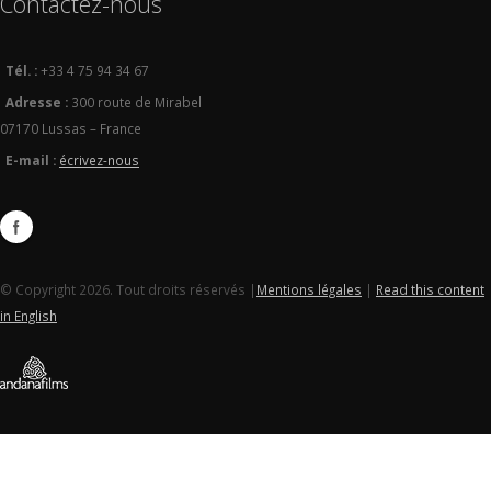
Contactez-nous
Tél. :
+33 4 75 94 34 67
Adresse :
300 route de Mirabel
07170 Lussas – France
E-mail :
écrivez-nous
© Copyright 2026. Tout droits réservés |
Mentions légales
|
Read this content
in English