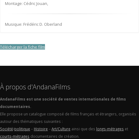
Montage: Cédric Jouan,
Musique: Frédéric D. Oberland
Télécharger la fiche film
À propos d'AndanaFilms
AndanaFilms est une société de ventes internationales de films
documentaires.
Elle propose un catalogue composé de films français et étrangers, organisés
autour des thématiques suivantes :
Société
/
politique
–
Histoire
–
Art/Culture
ainsi que des
longs-métrages
et
courts-métrages
documentaires de création.