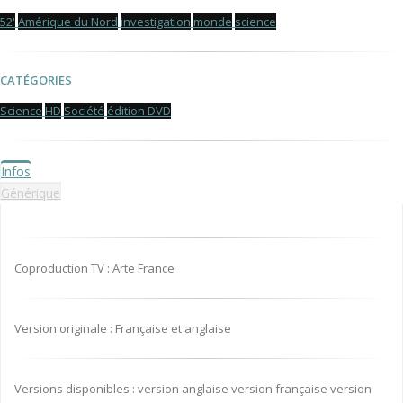
52'
Amérique du Nord
investigation
monde
science
CATÉGORIES
Science
HD
Société
édition DVD
Infos
Générique
Coproduction TV : Arte France
Version originale : Française et anglaise
Versions disponibles : version anglaise version française version