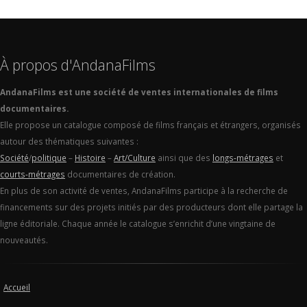
À propos d'AndanaFilms
AndanaFilms est une société de ventes internationales de films
documentaires.
Elle propose un catalogue composé de films français et étrangers, organisés
autour des thématiques suivantes :
Société
/
politique
–
Histoire
–
Art/Culture
ainsi que des
longs-métrages
et
courts-métrages
documentaires de création.
En plus de son activité de ventes, AndanaFilms participe à la recherche de
financements sur des projets initiés par des producteurs dont elle partage la
ligne éditoriale. Chaque année le catalogue s’enrichit d’une vingtaine de
nouveautés.
Accueil