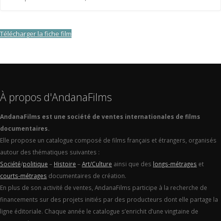
Télécharger la fiche film
À propos d'AndanaFilms
AndanaFilms est une société de ventes internationales de films
documentaires.
Elle propose un catalogue composé de films français et étrangers, organisés
autour des thématiques suivantes :
Société
/
politique
–
Histoire
–
Art/Culture
ainsi que des
longs-métrages
et
courts-métrages
documentaires de création.
En plus de son activité de ventes, AndanaFilms participe à la recherche de
financements sur des projets initiés par des producteurs dont elle partage la
ligne éditoriale. Chaque année le catalogue s’enrichit d’une vingtaine de