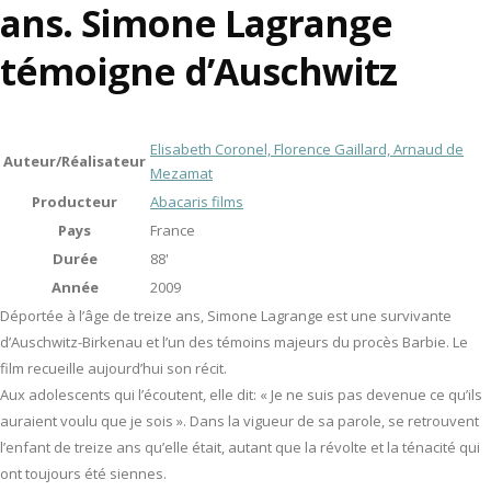
ans. Simone Lagrange
témoigne d’Auschwitz
Elisabeth Coronel, Florence Gaillard, Arnaud de
Auteur/Réalisateur
Mezamat
Producteur
Abacaris films
Pays
France
Durée
88'
Année
2009
Déportée à l’âge de treize ans, Simone Lagrange est une survivante
d’Auschwitz-Birkenau et l’un des témoins majeurs du procès Barbie. Le
film recueille aujourd’hui son récit.
Aux adolescents qui l’écoutent, elle dit: « Je ne suis pas devenue ce qu’ils
auraient voulu que je sois ». Dans la vigueur de sa parole, se retrouvent
l’enfant de treize ans qu’elle était, autant que la révolte et la ténacité qui
ont toujours été siennes.