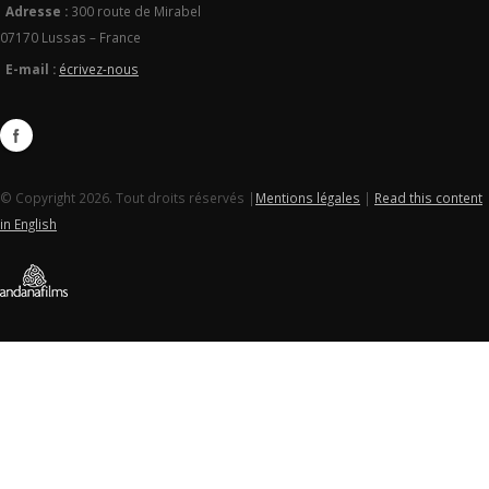
Adresse :
300 route de Mirabel
07170 Lussas – France
E-mail :
écrivez-nous
© Copyright 2026. Tout droits réservés |
Mentions légales
|
Read this content
in English