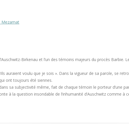
de Mezamat
’Auschwitz-Birkenau et l’un des témoins majeurs du procès Barbie. Le
’ils auraient voulu que je sois ». Dans la vigueur de sa parole, se retr
é qui ont toujours été siennes.
dans sa subjectivité même, fait de chaque témoin le porteur d’une pa
onte à la question insondable de l’inhumanité d’Auschwitz comme à ce