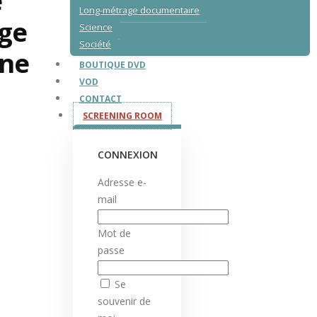
e
Long-métrage documentaire
ge
Science
Société
ne
BOUTIQUE DVD
VOD
CONTACT
SCREENING ROOM
CONNEXION
Adresse e-
mail
Mot de
passe
Se
souvenir de