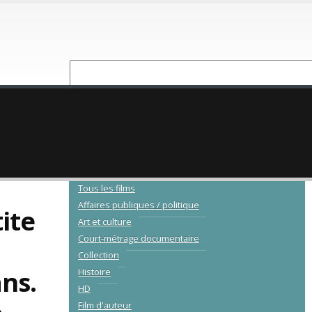
NOUVEAUTÉ
CATALOGUE
Tous les films
Affaires publiques / politique
ite
Art et culture
Court-métrage documentaire
Collection
ans.
Histoire
HD
Film d'auteur