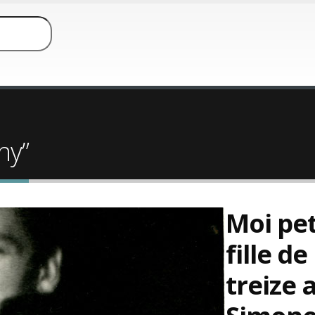
hy”
Moi pet
fille de
treize 