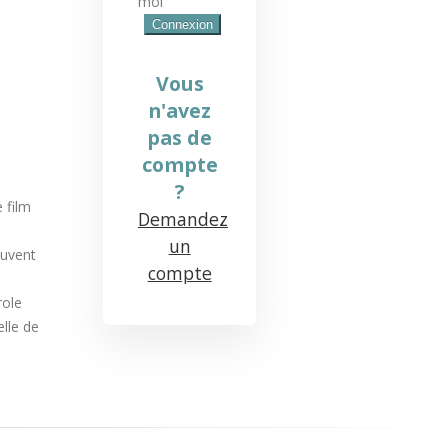
moi
Vous
n'avez
pas de
compte
?
 film
Demandez
un
ouvent
compte
role
lle de