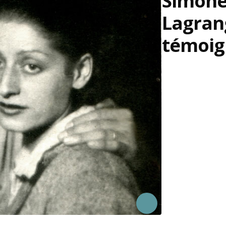
Simon
Lagran
témoig