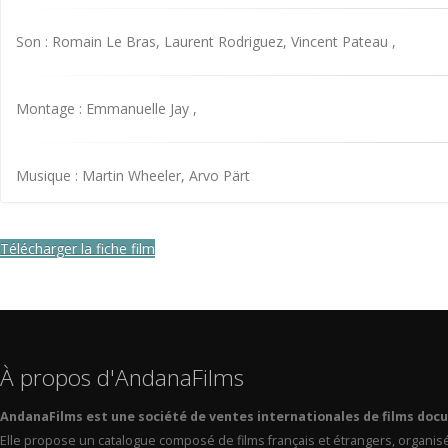
Son : Romain Le Bras, Laurent Rodriguez, Vincent Pateau ,
Montage : Emmanuelle Jay ,
Musique : Martin Wheeler, Arvo Pärt
Télécharger la fiche film
À propos d'AndanaFilms
AndanaFilms est une société de ventes internationales de films doc
Elle propose un catalogue composé de films français et étrangers, organis