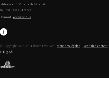
Adresse :
300 route de Mirabel
07170 Lussas – France
E-mail :
écrivez-nous
© Copyright 2026. Tout droits réservés |
Mentions légales
|
Read this content
in English