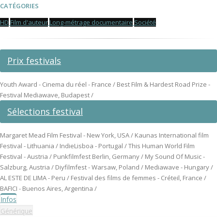
CATÉGORIES
HD
Film d'auteur
Long-métrage documentaire
Société
Prix festivals
Youth Award - Cinema du réel - France / Best Film & Hardest Road Prize -
Festival Mediawave, Budapest /
Sélections festival
Margaret Mead Film Festival - New York, USA / Kaunas International film
Festival - Lithuania / IndieLisboa - Portugal / This Human World Film
Festival - Austria / Punkfilmfest Berlin, Germany / My Sound Of Music -
Salzburg, Austria / Diyfilmfest - Warsaw, Poland / Mediawave - Hungary /
AL ESTE DE LIMA - Peru / Festival des films de femmes - Créteil, France /
BAFICI - Buenos Aires, Argentina /
Infos
Générique