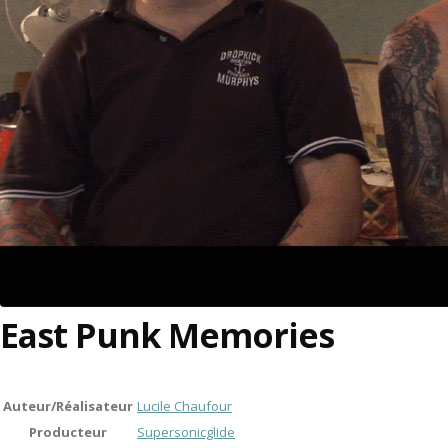
East Punk Memories
Auteur/Réalisateur
Lucile Chaufour
Producteur
Supersonicglide