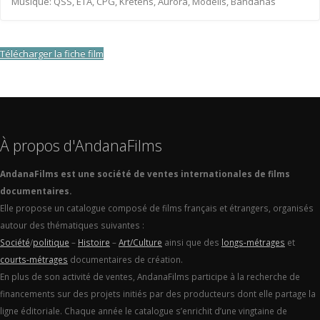
Musique: QSS, ETA, CPG, Kretens, Aurora, Modells, Bandanas
Télécharger la fiche film
À propos d'AndanaFilms
AndanaFilms est une société de ventes internationales de films
documentaires.
Elle propose un catalogue composé de films français et étrangers, organisés
autour des thématiques suivantes :
Société
/
politique
–
Histoire
–
Art/Culture
ainsi que des
longs-métrages
et
courts-métrages
documentaires de création.
En plus de son activité de ventes, AndanaFilms participe à la recherche de
financements sur des projets initiés par des producteurs dont elle partage la
ligne éditoriale. Chaque année le catalogue s’enrichit d’une vingtaine de