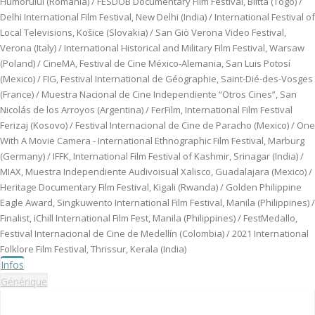
Humorului (Romania) / FESDOB Documentary Film Festival, Blitta (Togo) /
Delhi International Film Festival, New Delhi (India) / International Festival of
Local Televisions, Košice (Slovakia) / San Giò Verona Video Festival,
Verona (Italy) / International Historical and Military Film Festival, Warsaw
(Poland) / CineMA, Festival de Cine México-Alemania, San Luis Potosí
(Mexico) / FIG, Festival International de Géographie, Saint-Dié-des-Vosges
(France) / Muestra Nacional de Cine Independiente “Otros Cines”, San
Nicolás de los Arroyos (Argentina) / FerFilm, International Film Festival
Ferizaj (Kosovo) / Festival Internacional de Cine de Paracho (Mexico) / One
With A Movie Camera - International Ethnographic Film Festival, Marburg
(Germany) / IFFK, International Film Festival of Kashmir, Srinagar (India) /
MIAX, Muestra Independiente Audivoisual Xalisco, Guadalajara (Mexico) /
Heritage Documentary Film Festival, Kigali (Rwanda) / Golden Philippine
Eagle Award, Singkuwento International Film Festival, Manila (Philippines) /
Finalist, iChill International Film Fest, Manila (Philippines) / FestMedallo,
Festival Internacional de Cine de Medellín (Colombia) / 2021 International
Folklore Film Festival, Thrissur, Kerala (India)
Infos
Générique