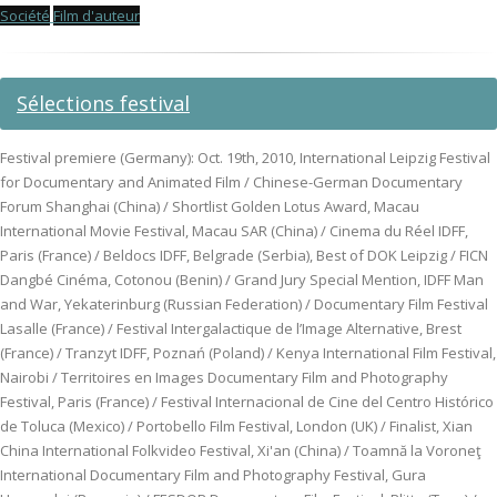
Société
Film d'auteur
Sélections festival
Festival premiere (Germany): Oct. 19th, 2010, International Leipzig Festival
for Documentary and Animated Film / Chinese-German Documentary
Forum Shanghai (China) / Shortlist Golden Lotus Award, Macau
International Movie Festival, Macau SAR (China) / Cinema du Réel IDFF,
Paris (France) / Beldocs IDFF, Belgrade (Serbia), Best of DOK Leipzig / FICN
Dangbé Cinéma, Cotonou (Benin) / Grand Jury Special Mention, IDFF Man
and War, Yekaterinburg (Russian Federation) / Documentary Film Festival
Lasalle (France) / Festival Intergalactique de l’Image Alternative, Brest
(France) / Tranzyt IDFF, Poznań (Poland) / Kenya International Film Festival,
Nairobi / Territoires en Images Documentary Film and Photography
Festival, Paris (France) / Festival Internacional de Cine del Centro Histórico
de Toluca (Mexico) / Portobello Film Festival, London (UK) / Finalist, Xian
China International Folkvideo Festival, Xi'an (China) / Toamnă la Voroneţ
International Documentary Film and Photography Festival, Gura