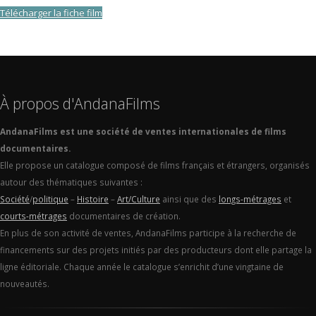
Télécharger la fiche film
À propos d'AndanaFilms
AndanaFilms est une société de ventes internationales de films
documentaires.
Elle propose un catalogue composé de films français et étrangers, organisés
autour des thématiques suivantes :
Société
/
politique
–
Histoire
–
Art/Culture
ainsi que des
longs-métrages
et
courts-métrages
documentaires de création.
En plus de son activité de ventes, AndanaFilms participe à la recherche de
financements sur des projets initiés par des producteurs dont elle partage la
ligne éditoriale. Chaque année le catalogue s’enrichit d’une vingtaine de
nouveautés.