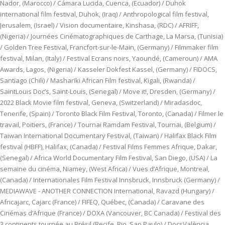
Nador, (Marocco) / Cámara Lucida, Cuenca, (Ecuador) / Duhok
international film festival, Duhok, (Iraq) / Anthropological film festival,
Jerusalem, (Israel) / Vision documentaire, Kinshasa, (RDC) / AFRIFF,
(Nigeria) / Journées Cinématographiques de Carthage, La Marsa, (Tunisia)
/ Golden Tree Festival, Francfort-sur-le-Main, (Germany) / Filmmaker film
festival, Milan, (Italy) / Festival Ecrans noirs, Yaoundé, (Cameroun) / AMA
Awards, Lagos, (Nigeria) / Kasseler Dokfest Kassel, (Germany) / FIDOCS,
Santiago (Chili) / Mashariki African Film festival, Kigali, (Rwanda) /
SaintLouis Doc’s, Saint-Louis, (Senegal) / Move it!, Dresden, (Germany) /
2022 Black Movie film festival, Geneva, (Switzerland) / Miradasdoc,
Tenerife, (Spain) / Toronto Black Film Festival, Toronto, (Canada) / Filmer le
travail, Poitiers, (France) / Tournai Ramdam Festival, Tournai, (Belgium) /
Taiwan International Documentary Festival, (Taiwan) / Halifax Black Film
festival (HBFF), Halifax, (Canada) / Festival Films Femmes Afrique, Dakar,
(Senegal) / Africa World Documentary Film Festival, San Diego, (USA) / La
semaine du cinéma, Niamey, (West Africa) / Vues d’Afrique, Montreal,
(Canada) / Internationales Film Festival Innsbruck, Innsbruck (Germany) /
MEDIAWAVE - ANOTHER CONNECTION International, Ravazd (Hungary) /
Africajarc, Cajarc (France) / FIFEQ, Québec, (Canada) / Caravane des
Cinémas d’Afrique (France) / DOXA (Vancouver, BC Canada) / Festival des
3 continents tournée au Brésil (Recife, Rio, Sao Paulo) / DocsValència