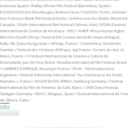
(Valencia Spain) / Wallay African Film Festival (Barcelona, Spain) /
KOUDOUGOU Doc (Koudougou, Burkina Faso) / Point Doc (Tunis, Tunisia) /
San Francisco Black Film Festival (USA) / Cinéma sous les étoiles (Montréal
Canada) / Shahr International Film Festival (Tehran, Iran) / FICKIN (Festival
International de Cinéma de Kinshasa - DRC) / AHRFF Africa Human Rights
Film Fest (South Africa) / Festival Del Cinema dei Diritti Umani di Napoli,
Itally / Bir Duino-Kyrgyzstan / Africlap, France / CinemAfrica, Stockholm
Sweden / Festival des Cinémas d’Afrique, Apt France / Ecrans du réel, Le
Mans, France / O Festival Internacional de Cinema e Cultura da
Diversidade, Juiz De Fora, Brésil / Brasília International Film Festival, Brazil
/ LUMIERES D’AFRIQUE, Besançon France / FICAA - ObservatorioSur,
Argentine / festival d'Amnesty International "Au Cinéma pour les Droits
Humains », France / AUGEN BLICKE AFRIKA, Hamburg Germany / Festival
International du Film de Femmes de Salé, Maroc / SWR Doku Festival,
Stuttgart Germany / MDOC, Melgaço, Spain / Festival Internacional de Cine
de Gibara, Cuba /
Infos
Générique