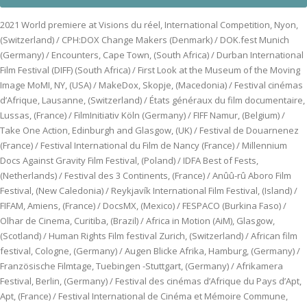
2021 World premiere at Visions du réel, International Competition, Nyon,
(Switzerland) / CPH:DOX Change Makers (Denmark) / DOK.fest Munich
(Germany) / Encounters, Cape Town, (South Africa) / Durban International
Film Festival (DIFF) (South Africa) / First Look at the Museum of the Moving
Image MoMI, NY, (USA) / MakeDox, Skopje, (Macedonia) / Festival cinémas
d’Afrique, Lausanne, (Switzerland) / États généraux du film documentaire,
Lussas, (France) / FilmInitiativ Köln (Germany) / FIFF Namur, (Belgium) /
Take One Action, Edinburgh and Glasgow, (UK) / Festival de Douarnenez
(France) / Festival International du Film de Nancy (France) / Millennium
Docs Against Gravity Film Festival, (Poland) / IDFA Best of Fests,
(Netherlands) / Festival des 3 Continents, (France) / Anûû-rû Aboro Film
Festival, (New Caledonia) / Reykjavík International Film Festival, (Island) /
FIFAM, Amiens, (France) / DocsMX, (Mexico) / FESPACO (Burkina Faso) /
Olhar de Cinema, Curitiba, (Brazil) / Africa in Motion (AiM), Glasgow,
(Scotland) / Human Rights Film festival Zurich, (Switzerland) / African film
festival, Cologne, (Germany) / Augen Blicke Afrika, Hamburg, (Germany) /
Französische Filmtage, Tuebingen -Stuttgart, (Germany) / Afrikamera
Festival, Berlin, (Germany) / Festival des cinémas d’Afrique du Pays d’Apt,
Apt, (France) / Festival International de Cinéma et Mémoire Commune,