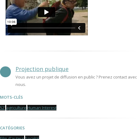
Projection publique
Vous avez un projet de diffusion en public ? Prenez contact avec
nous.
MOTS-CLÉS
52'
agriculture
Human Interest
CATÉGORIES
Film d'auteur
Société