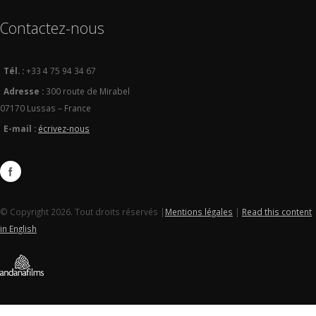
Contactez-nous
Tél. :
+33 4 75 94 34 67
Adresse :
300 route de Mirabel
07170 Lussas – France
E-mail :
écrivez-nous
© Copyright 2026. Tout droits réservés |
Mentions légales
|
Read this content
in English