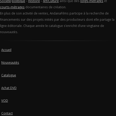
Société
/
politique
–
Histoire
–
Art/Culture
ainsi que des
longs-métrages
et
courts-métrages
documentaires de création.
En plus de son activité de ventes, AndanaFilms participe à la recherche de
financements sur des projets initiés par des producteurs dont elle partage la
ligne éditoriale. Chaque année le catalogue s’enrichit d’une vingtaine de
nouveautés.
Accueil
Nouveautés
Catalogue
Achat DVD
VOD
Contact