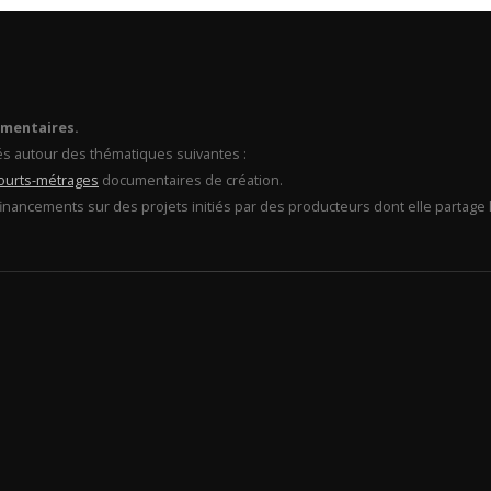
umentaires.
és autour des thématiques suivantes :
ourts-métrages
documentaires de création.
financements sur des projets initiés par des producteurs dont elle partage l