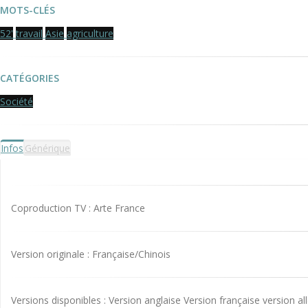
MOTS-CLÉS
52'
travail
Asie
agriculture
CATÉGORIES
Société
Infos
Générique
Coproduction TV : Arte France
Version originale : Française/Chinois
Versions disponibles : Version anglaise Version française version 