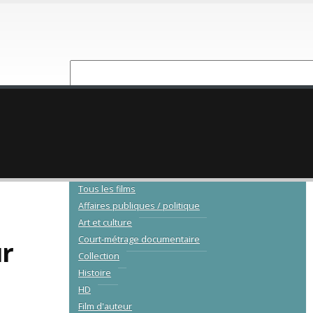
NOUVEAUTÉ
CATALOGUE
Tous les films
Affaires publiques / politique
Art et culture
Court-métrage documentaire
ur
Collection
Histoire
HD
Film d'auteur