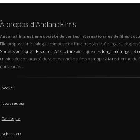
À propos d'AndanaFilms
AndanaFilms est une société de ventes internationales de films doc
Elle propose un catalogue composé de films français et étrangers, organis
Société
/
politique
–
Histoire
–
Art/Culture
ainsi que des
longs-métrages
et
c
En plus de son activité de ventes, AndanaFilms participe à la recherche de 
nouveautés.
Accueil
Nouveautés
Catalogue
Achat DVD