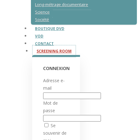
Long-métrage documentaire
Science
Société
BOUTIQUE DVD
VOD
CONTACT
SCREENING ROOM
CONNEXION
Adresse e-
mail
Mot de
passe
Se
souvenir de