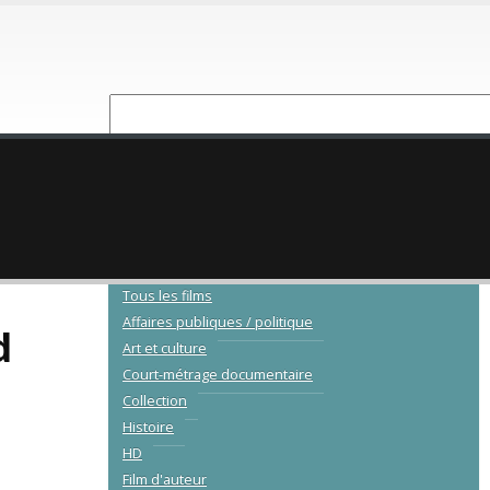
NOUVEAUTÉ
CATALOGUE
Tous les films
Affaires publiques / politique
d
Art et culture
Court-métrage documentaire
Collection
Histoire
HD
Film d'auteur