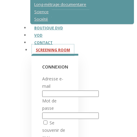
Long-métrage documentaire
Science
Société
BOUTIQUE DVD
VOD
CONTACT
SCREENING ROOM
CONNEXION
Adresse e-
mail
Mot de
passe
Se
souvenir de