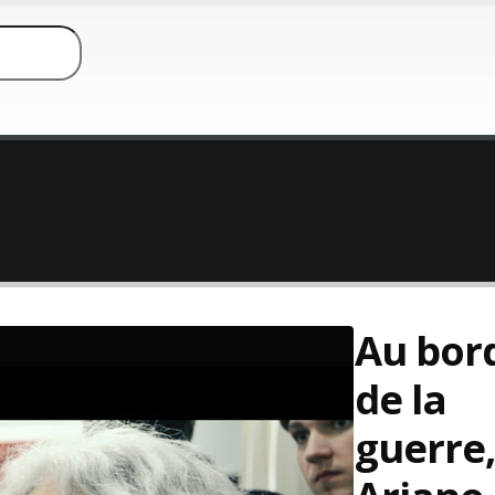
Au bor
de la
guerre,