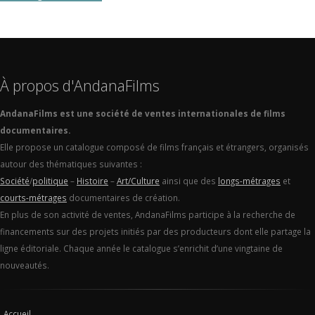
À propos d'AndanaFilms
AndanaFilms est une société de ventes internationales de films
documentaires.
Elle propose un catalogue composé de films français et étrangers, organisés
autour des thématiques suivantes :
Société
/
politique
–
Histoire
–
Art/Culture
ainsi que des
longs-métrages
et
courts-métrages
documentaires de création.
En plus de son activité de ventes, AndanaFilms participe à la recherche de
financements sur des projets initiés par des producteurs dont elle partage la
ligne éditoriale. Chaque année le catalogue s’enrichit d’une vingtaine de
nouveautés.
Accueil