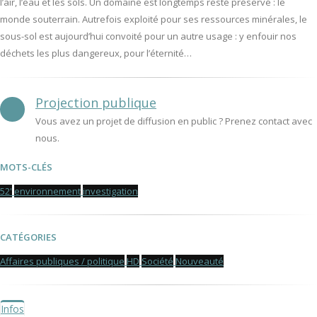
l’air, l’eau et les sols. Un domaine est longtemps resté préservé : le
monde souterrain. Autrefois exploité pour ses ressources minérales, le
sous-sol est aujourd’hui convoité pour un autre usage : y enfouir nos
déchets les plus dangereux, pour l’éternité…
Projection publique
Vous avez un projet de diffusion en public ? Prenez contact avec
nous.
MOTS-CLÉS
52'
environnement
investigation
CATÉGORIES
Affaires publiques / politique
HD
Société
Nouveauté
Infos