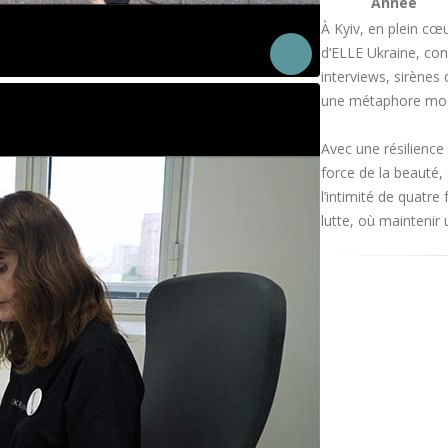
Année
À Kyiv, en plein cœ
d’ELLE Ukraine, con
interviews, sirènes d
une métaphore mode
Avec une résilience
force de la beauté,
l’intimité de quatr
lutte, où maintenir