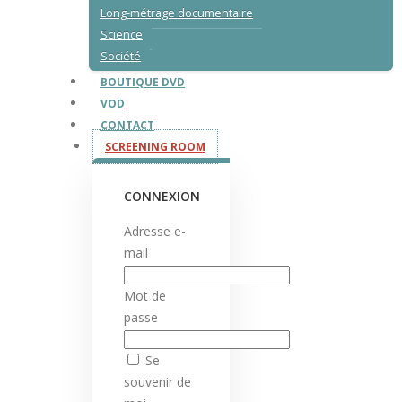
Long-métrage documentaire
Science
Société
BOUTIQUE DVD
VOD
CONTACT
SCREENING ROOM
CONNEXION
Adresse e-
mail
Mot de
passe
Se
souvenir de