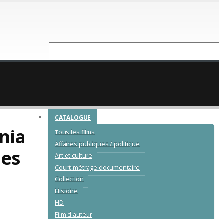
NOUVEAUTÉ
CATALOGUE
nia
Tous les films
Affaires publiques / politique
es
Art et culture
Court-métrage documentaire
Collection
Histoire
HD
Film d'auteur