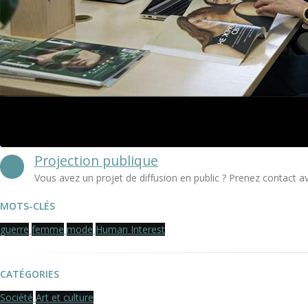
Projection publique
Vous avez un projet de diffusion en public ? Prenez contact a
MOTS-CLÉS
guerre
femme
mode
Human Interest
CATÉGORIES
Société
Art et culture