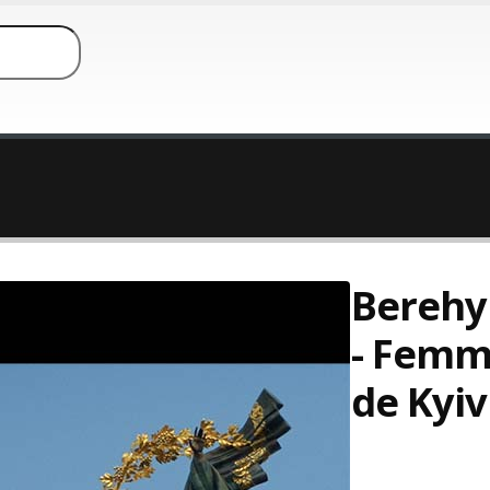
Berehy
- Femm
de Kyiv