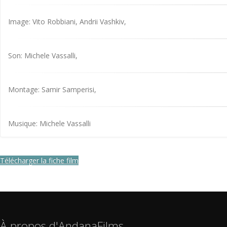
Image: Vito Robbiani, Andrii Vashkiv,
Son: Michele Vassalli,
Montage: Samir Samperisi,
Musique: Michele Vassalli
Télécharger la fiche film
À propos d'AndanaFilms