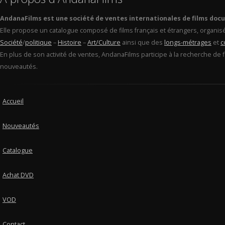
AndanaFilms est une société de ventes internationales de films doc
Elle propose un catalogue composé de films français et étrangers, organis
Société
/
politique
–
Histoire
–
Art/Culture
ainsi que des
longs-métrages
et
c
En plus de son activité de ventes, AndanaFilms participe à la recherche de 
nouveautés.
Accueil
Nouveautés
Catalogue
Achat DVD
VOD
Contact