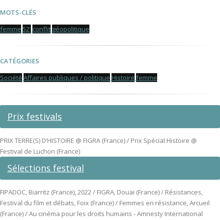
MOTS-CLÉS
femme
52'
conflit
géopolitique
CATÉGORIES
Société
Affaires publiques / politique
Histoire
femme
Prix festivals
PRIX TERRE(S) D’HISTOIRE @ FIGRA (France) / Prix Spécial Histoire @
Festival de Luchon (France)
Sélections festival
FIPADOC, Biarritz (France), 2022 / FIGRA, Douai (France) / Résistances,
Festival du film et débats, Foix (France) / Femmes en résistance, Arcueil
(France) / Au cinéma pour les droits humains - Amnesty International