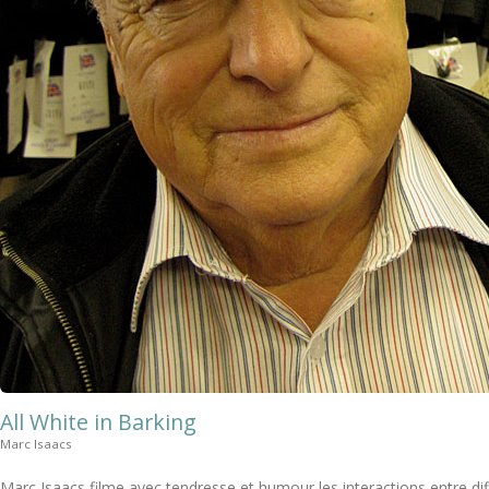
All White in Barking
Marc Isaacs
Marc Isaacs filme avec tendresse et humour les interactions entre dif