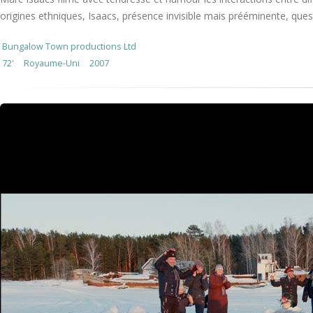
origines ethniques, Isaacs, présence invisible mais prééminente, quest
Bungalow Town productions Ltd
72'
Royaume-Uni
2007