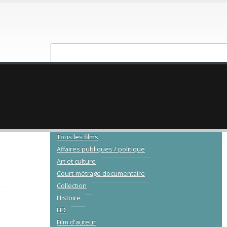
NOUVEAUTÉ
CATALOGUE
Tous les films
Affaires publiques / politique
Art et culture
Court-métrage documentaire
Collection
Histoire
HD
Film d'auteur