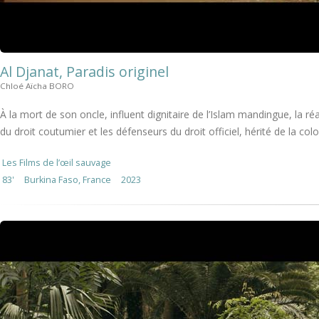
Al Djanat, Paradis originel
Chloé Aïcha BORO
À la mort de son oncle, influent dignitaire de l’Islam mandingue, la réa
du droit coutumier et les défenseurs du droit officiel, hérité de la colo
Les Films de l’œil sauvage
83'
Burkina Faso, France
2023