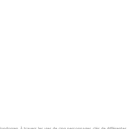
londonien. À travers les vies de cinq personnages-clés de différentes