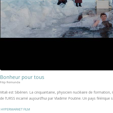
Bonheur pour tous
Filip Remunda
Vitali est Sibérien. La cinquantaine, physicien nucléaire de formation,
de l’URSS incarné aujourd’hui par Vladimir Poutine. Un pays féérique san
HYPERMARKET FILM