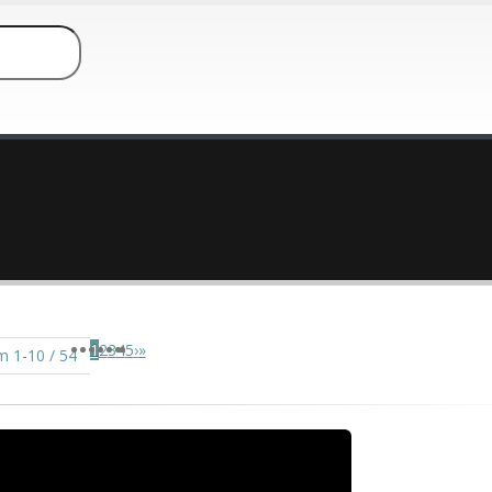
1
2
3
4
5
›
»
m 1-10 / 54