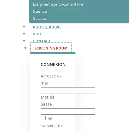
Long-métrage documentaire
Science
Société
BOUTIQUE DVD
VOD
CONTACT
SCREENING ROOM
CONNEXION
Adresse e-
mail
Mot de
passe
Se
souvenir de