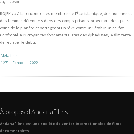
Zaynê Akyol
ROJEK va à la rencontre des membres de l’État islamique, des hommes et
des femmes détenu.e.s dans des camps-prisons, provenant des quatre
coins de la planète et partageant un rêve commun : établir un califat.
Confronté aux croyances fondamentalistes des djihadistes, le film tente
de retracer le débu...
Metafilms
127'
Canada
2022
À propos d'AndanaFilms
AndanaFilms est une société de ventes internationales de films
documentaires.