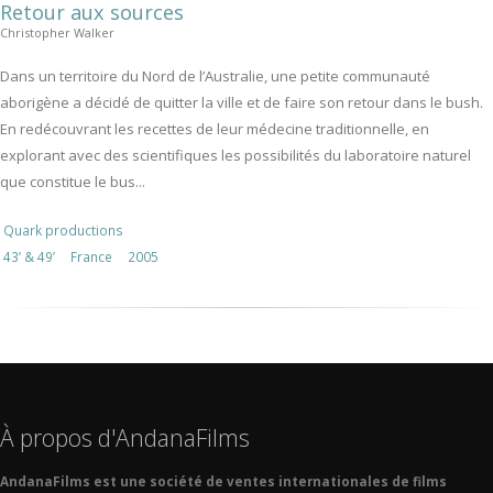
Retour aux sources
Christopher Walker
Dans un territoire du Nord de l’Australie, une petite communauté
aborigène a décidé de quitter la ville et de faire son retour dans le bush.
En redécouvrant les recettes de leur médecine traditionnelle, en
explorant avec des scientifiques les possibilités du laboratoire naturel
que constitue le bus...
Quark productions
43’ & 49’
France
2005
À propos d'AndanaFilms
AndanaFilms est une société de ventes internationales de films