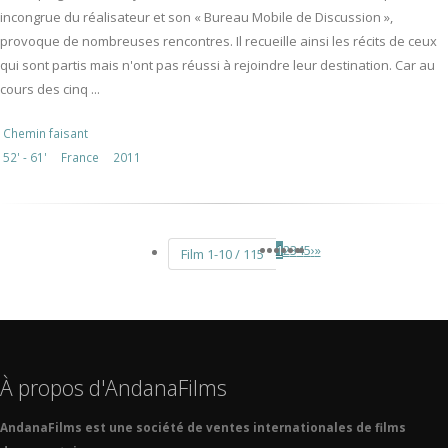
incongrue du réalisateur et son « Bureau Mobile de Discussion »,
provoque de nombreuses rencontres. Il recueille ainsi les récits de ceux
qui sont partis mais n'ont pas réussi à rejoindre leur destination. Car au
cours des cinq ...
Chemin faisant
52' - 61'
France
2011
1
2
3
4
5
›
»
Film 1-10 / 115
À propos d'AndanaFilms
AndanaFilms est une société de ventes internationales de films