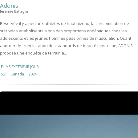
Adonis
Jérémie Battaglia
Réservée il y a peu aux athlètes de haut niveau, la consommation de
stéroïdes anabolisants a pris des proportions endémiques chez les
adolescents et les jeunes hommes passionnés de musculation. Osant
aborder de front le tabou des standards de beauté masculine, ADONIS
propose une enquête de terrain a...
FILMS EXTÉRIEUR JOUR
52'
Canada
2024