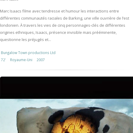
Marc Isaacs filme avec tendresse et humour les interactions entre
différentes communautés raciales de Barking, une ville ouvrière de l’est
londonien. À travers les vies de cinq personnages-clés de différentes
origines ethniques, Isaacs, présence invisible mais prééminente,
questionne les préjugés et...
Bungalow Town productions Ltd
72'
Royaume-Uni
2007