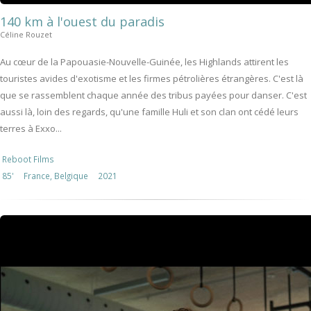
140 km à l'ouest du paradis
Céline Rouzet
Au cœur de la Papouasie-Nouvelle-Guinée, les Highlands attirent les
touristes avides d'exotisme et les firmes pétrolières étrangères. C'est là
que se rassemblent chaque année des tribus payées pour danser. C'est
aussi là, loin des regards, qu'une famille Huli et son clan ont cédé leurs
terres à Exxo...
Reboot Films
85'
France, Belgique
2021