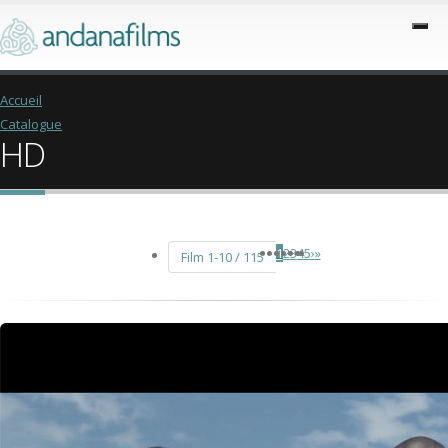
Accueil
Catalogue
HD
1
2
3
4
5
›
»
Film 1-10 / 115