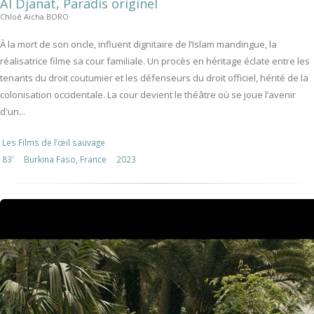
Al Djanat, Paradis originel
Chloé Aïcha BORO
À la mort de son oncle, influent dignitaire de l’Islam mandingue, la
réalisatrice filme sa cour familiale. Un procès en héritage éclate entre les
tenants du droit coutumier et les défenseurs du droit officiel, hérité de la
colonisation occidentale. La cour devient le théâtre où se joue l’avenir
d'un...
Les Films de l’œil sauvage
83'
Burkina Faso, France
2023